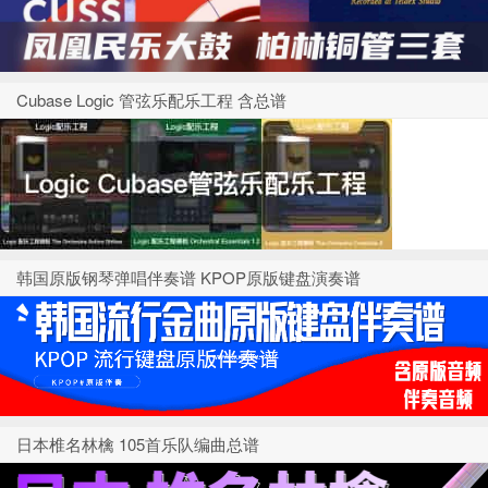
Cubase Logic 管弦乐配乐工程 含总谱
韩国原版钢琴弹唱伴奏谱 KPOP原版键盘演奏谱
日本椎名林檎 105首乐队编曲总谱