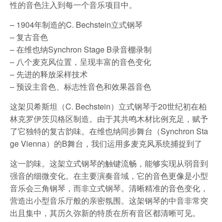
性的音色注入到每一个音乐项目中。
– 1904年制造的C. Bechstein立式钢琴
– 复古音色
– 在维也纳Synchron Stage B录音棚录制
– 八个麦克风位置，呈现丰富的音色变化
– 先进的释放采样技术
– 预设主音色、标志性音色和效果器音色
这架贝希斯坦（C. Bechstein）立式钢琴于20世纪初在柏
林克罗伊茨贝格区制造。由于其共鸣木材比例充足，赋予
了它独特的复古韵味。在维也纳同步舞台（Synchron Sta
ge Vienna）的B舞台，我们运用多麦克风系统捕捉到了
这一韵味。这架立式钢琴的触键流畅，能够实现从弱音到
强音的细微变化。在主要演奏音域，它的音色更像是小型
音乐会三角钢琴，而非立式钢琴。清晰精准的音色变化，
营造出小型音乐厅般的亲密氛围。这架钢琴的中音非常突
出且集中，其历久弥新的特质在所有音区都清晰可见。