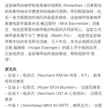
这架钢琴由钢琴制造商兼经销商B. Klinkerfuss（贝希斯坦
和布鲁特纳在符腾堡州的独家代理商）带到斯图加特，此
后一直为斯图加特地区的家庭所拥有。这架钢琴曾被钢琴
家兼电影作曲家米克·鲍迈斯特（Mick Baumeister）演奏
过，他也是霍恩伯格呼吸控制器的共同发明人。这架立式
钢琴最初属于马丁·弗里兹（Martin Friz），他曾用这架钢
琴教年轻的米克即兴演奏。几十年后，米克从德国演员霍
尔格·戴姆根（Holger Daemgen）的家人手中购得此琴，
正如他所说，这架钢琴始终激励着他，帮助他探寻“真
理”。
麦克风
– 近场 1 – 电容式（Neumann KM184 球形，X/Y）- 标准
库和完整库
– 近场 2 – 铝带式（Royer SF24 Blumlein）- 仅限完整库
– 近场 3 – 电容式（Neumann U87 Ai 心形指向）- 仅限完
整库
– 中场 1（Sennheiser MKH 40 ORTF，钢琴后方）- 仅限