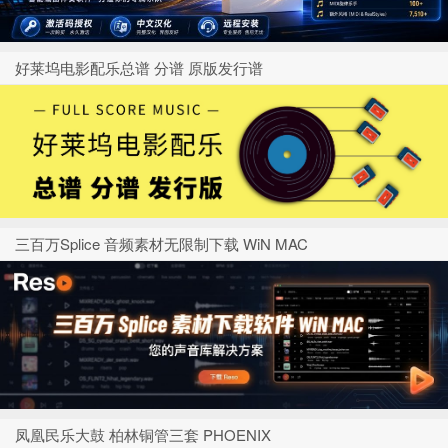
好莱坞电影配乐总谱 分谱 原版发行谱
三百万Splice 音频素材无限制下载 WiN MAC
凤凰民乐大鼓 柏林铜管三套 PHOENIX