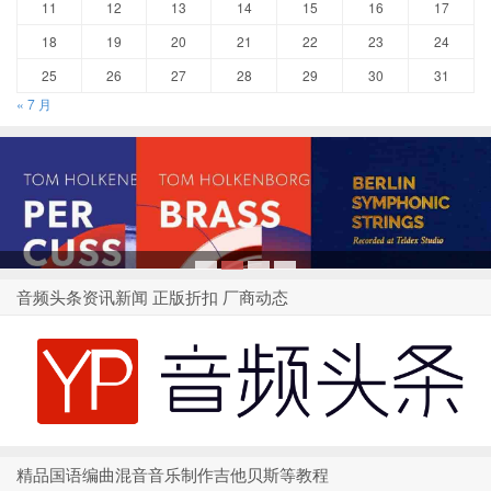
11
12
13
14
15
16
17
18
19
20
21
22
23
24
25
26
27
28
29
30
31
« 7 月
1
2
3
4
音频头条资讯新闻 正版折扣 厂商动态
精品国语编曲混音音乐制作吉他贝斯等教程