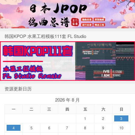
韩国KPOP 水果工程模板111套 FL Studio
资源更新日历
2026 年 8 月
一
二
三
四
五
六
日
1
2
3
4
5
6
7
8
9
10