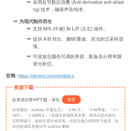
采用反导数抗混叠 (Anti-derivative anti-aliasi
ng) 技术，确保声音纯净。
为现代制作而生
支持 M/S (中侧) 和 L/R (左右) 操作。
提供 A/B 对比、撤销/重做、灵活的过采样选
项。
可缩放且颜色可调的界面，配备高分辨率频
谱分析仪。
官网:
https://okmog.com/gyrator-x
资源下载
此资源仅限VIP下载，请先
登录
添加微信：audioba 开通会员 | 『￥68 月』 『￥98季度』『￥1
98年』『￥298终生』| 链接失效请联系更换。资讯信息均来自
互联网索引，版权归原作者所有。信息仅做介绍和学习使用，如
有侵权请联系微信号 audioba 删除