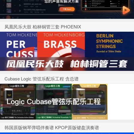
凤凰民乐大鼓 柏林铜管三套 PHOENIX
Cubase Logic 管弦乐配乐工程 含总谱
韩国原版钢琴弹唱伴奏谱 KPOP原版键盘演奏谱