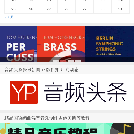
25
26
27
28
29
30
31
« 7 月
1
2
3
4
音频头条资讯新闻 正版折扣 厂商动态
精品国语编曲混音音乐制作吉他贝斯等教程