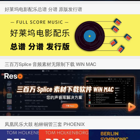
好莱坞电影配乐总谱 分谱 原版发行谱
三百万Splice 音频素材无限制下载 WiN MAC
凤凰民乐大鼓 柏林铜管三套 PHOENIX