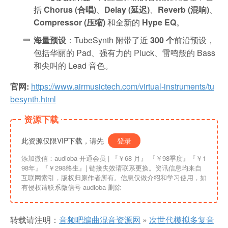
括
Chorus (合唱)
、
Delay (延迟)
、
Reverb (混响)
、
Compressor (压缩)
和全新的
Hype EQ
。
海量预设
：TubeSynth 附带了近
300 个
前沿预设，
包括华丽的 Pad、强有力的 Pluck、雷鸣般的 Bass
和尖叫的 Lead 音色。
官网:
https://www.airmusictech.com/virtual-instruments/tu
besynth.html
资源下载
此资源仅限VIP下载，请先
登录
添加微信：audioba 开通会员 | 『￥68 月』 『￥98季度』『￥1
98年』『￥298终生』| 链接失效请联系更换。资讯信息均来自
互联网索引，版权归原作者所有。信息仅做介绍和学习使用，如
有侵权请联系微信号 audioba 删除
转载请注明：
音频吧编曲混音资源网
»
次世代模拟多复音