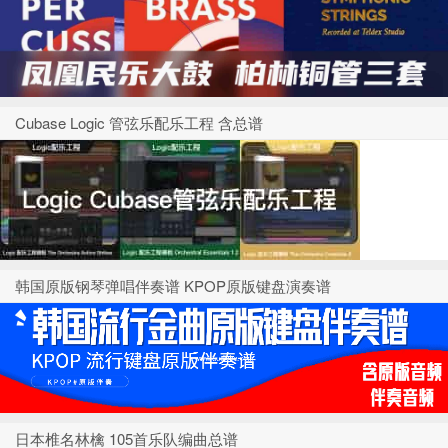
Cubase Logic 管弦乐配乐工程 含总谱
韩国原版钢琴弹唱伴奏谱 KPOP原版键盘演奏谱
日本椎名林檎 105首乐队编曲总谱