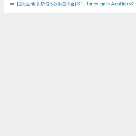
v1.0.8 WiN/MAC – BUBBiX
[全能吉他/贝斯箱体效果器平台] STL Tones Ignite AmpHub v2.1
2026.07 WiN – ItUsed