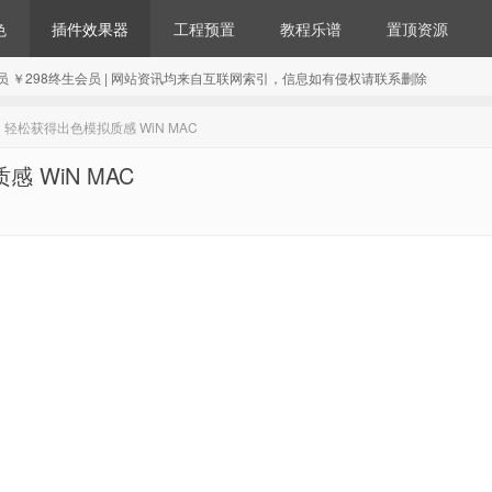
色
插件效果器
工程预置
教程乐谱
置顶资源
98年会员 ￥298终生会员 | 网站资讯均来自互联网索引，信息如有侵权请联系删除
效果器 轻松获得出色模拟质感 WiN MAC
感 WiN MAC