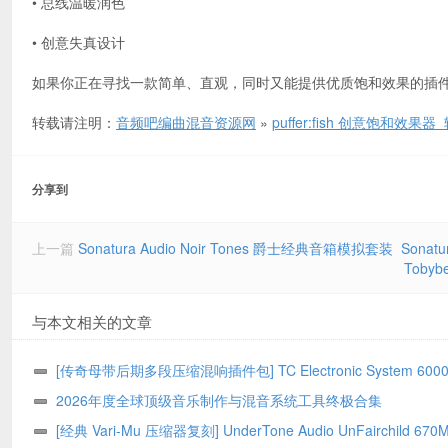
• 总线温暖润色
• 创意失真设计
如果你正在寻找一款简单、直观，同时又能提供优质饱和效果的插件，puf
转载请注明：
音频吧编曲混音资源网
»
puffer:fish 创意饱和效
分享到
上一篇
Sonatura Audio Noir Tones 爵士经典音箱模拟套装 Sonatura A
Tobyb
与本文相关的文章
[传奇母带后期多段压缩混响插件包] TC Electronic System 6000 
Series Bundle 02.2026-GUISEPPE [MacOSX]（203MB）
2026年度全球顶级音乐制作与混音系统工具终极合集
[经典 Vari-Mu 压缩器复刻] UnderTone Audio UnFairchild 670M