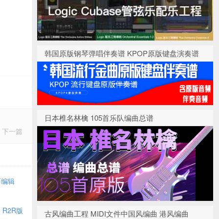
韩国原版钢琴弹唱伴奏谱 KPOP原版键盘演奏谱
日本椎名林檎 105首乐队编曲总谱
下一篇
为可编辑
N R2R版
古风编曲工程 MIDI文件中国风编曲 港风编曲