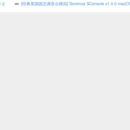
.2
本
[经典英国固态调音台模拟] Sonimus SConsole v1.0.0 macO