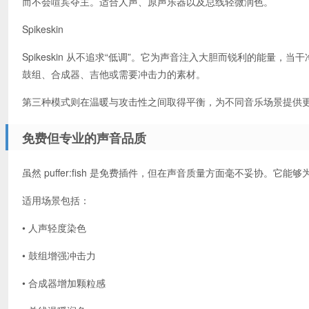
而不会喧宾夺主。适合人声、原声乐器以及总线轻微润色。
Spikeskin
Spikeskin 从不追求“低调”。它为声音注入大胆而锐利的能量，当
鼓组、合成器、吉他或需要冲击力的素材。
第三种模式则在温暖与攻击性之间取得平衡，为不同音乐场景提供
免费但专业的声音品质
虽然 puffer:fish 是免费插件，但在声音质量方面毫不妥协。
适用场景包括：
• 人声轻度染色
• 鼓组增强冲击力
• 合成器增加颗粒感