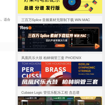
果。适合
三百万Splice 音频素材无限制下载 WiN MAC
凤凰民乐大鼓 柏林铜管三套 PHOENIX
Cubase Logic 管弦乐配乐工程 含总谱