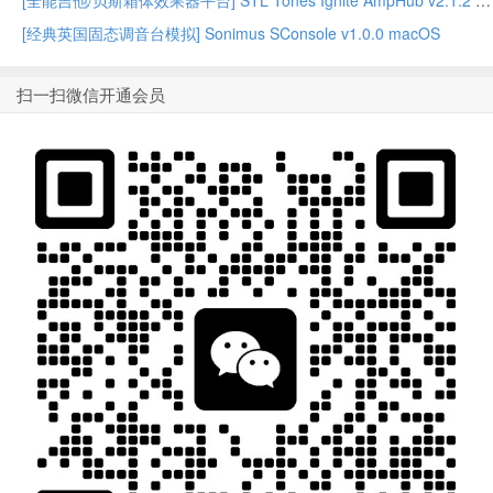
[全能吉他/贝斯箱体效果器平台] STL Tones Ignite AmpHub v2.1.2 2026.07 WiN – ItUsed
[经典英国固态调音台模拟] Sonimus SConsole v1.0.0 macOS
扫一扫微信开通会员