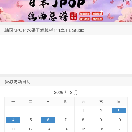
韩国KPOP 水果工程模板111套 FL Studio
资源更新日历
2026 年 8 月
一
二
三
四
五
六
日
1
2
3
4
5
6
7
8
9
10
11
12
13
14
15
16
17