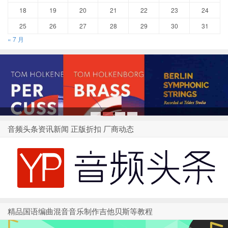
18
19
20
21
22
23
24
25
26
27
28
29
30
31
« 7 月
1
2
3
4
音频头条资讯新闻 正版折扣 厂商动态
精品国语编曲混音音乐制作吉他贝斯等教程