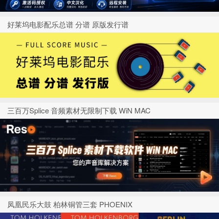
好莱坞电影配乐总谱 分谱 原版发行谱
三百万Splice 音频素材无限制下载 WiN MAC
凤凰民乐大鼓 柏林铜管三套 PHOENIX