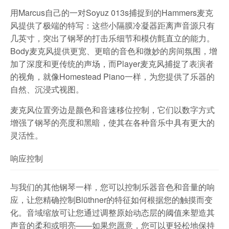
用Marcus自己的一对Soyuz 013s捕捉到的Hammers麦克
风提供了极端的特写：这些小隔膜冷凝器距离声音源只有
几英寸，突出了钢琴的打击乐细节和模仿氈直立的能力。
Body麦克风提供更宽、更暗的音色和微妙的房间氛围，增
加了深度和更传统的声场，而Player麦克风捕捉了表演者
的视角，就像Homestead Piano一样，为您提供了乐器的
自然、沉浸式视图。
麦克风位置旁边是颜色和音速移位控制，它们以数字方式
增强了钢琴的亮度和黑暗，使其在各种音乐中具有更大的
灵活性。
响应控制
与我们的其他钢琴一样，您可以控制乐器音色和音量的响
应，让您精确控制Blüthner的特征如何根据您的触摸而变
化。音域缩放可让您通过调整原始动态层的阈值来塑造其
声音的柔和或明亮——如果您愿意，您可以更轻松地保持