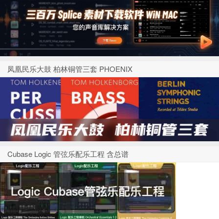
凤凰民乐大鼓 柏林铜管三套 PHOENIX
Cubase Logic 管弦乐配乐工程 含总谱