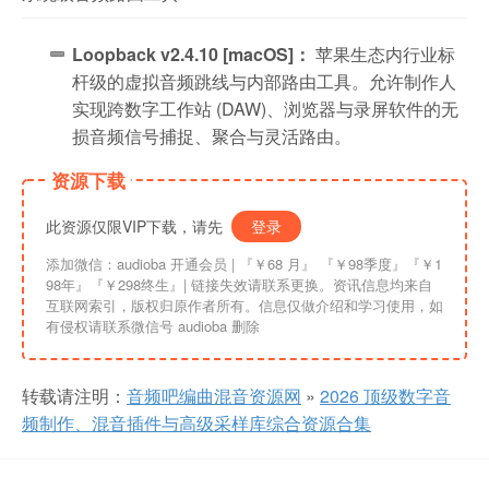
Loopback v2.4.10 [macOS]：
苹果生态内行业标
杆级的虚拟音频跳线与内部路由工具。允许制作人
实现跨数字工作站 (DAW)、浏览器与录屏软件的无
损音频信号捕捉、聚合与灵活路由。
资源下载
此资源仅限VIP下载，请先
登录
添加微信：audioba 开通会员 | 『￥68 月』 『￥98季度』『￥1
98年』『￥298终生』| 链接失效请联系更换。资讯信息均来自
互联网索引，版权归原作者所有。信息仅做介绍和学习使用，如
有侵权请联系微信号 audioba 删除
转载请注明：
音频吧编曲混音资源网
»
2026 顶级数字音
频制作、混音插件与高级采样库综合资源合集