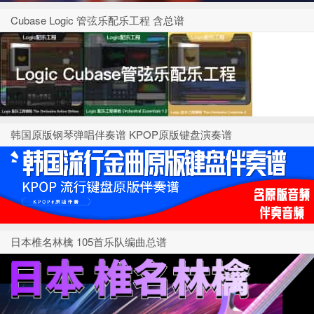
Cubase Logic 管弦乐配乐工程 含总谱
韩国原版钢琴弹唱伴奏谱 KPOP原版键盘演奏谱
日本椎名林檎 105首乐队编曲总谱