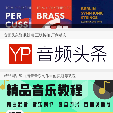
1
2
3
4
音频头条资讯新闻 正版折扣 厂商动态
精品国语编曲混音音乐制作吉他贝斯等教程