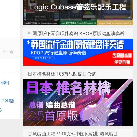
韩国原版钢琴弹唱伴奏谱 KPOP原版键盘演奏谱
下一篇
日本椎名林檎 105首乐队编曲总谱
为可编辑
N R2R版
S
古风编曲工程 MIDI文件中国风编曲 港风编曲