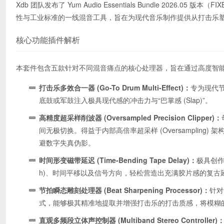
Xdb 团队发布了 Yum Audio Essentials Bundle 2026.0
性与工业标准的一线混音工具，旨在为现代音乐制作提供从打击乐
核心功能插件解析
本套件包含五款针对不同混音痛点的核心处理器，旨在通过高度智
打击乐多效合一器 (Go-To Drum Multi-Effect)：
专为现代节
底鼓或军鼓注入极具现代感的冲击力与“巴掌感 (Slap)”。
高精度超采样削波器 (Oversampled Precision Clipper)：
间无极切换。得益于内部高倍率超采样 (Oversamplin
避数字失真伪影。
时间形变磁带延迟 (Time-Bending Tape Delay)：
极具创作
h)、时间平移以及信号方向，轻松营造出充满胶片感的复古
节拍瞬态雕刻处理器 (Beat Sharpening Processor)：
针对
式，能够极其精准地提取并增强打击乐的打击质感，将模糊
直观多频段立体声控制器 (Multiband Stereo Controller)