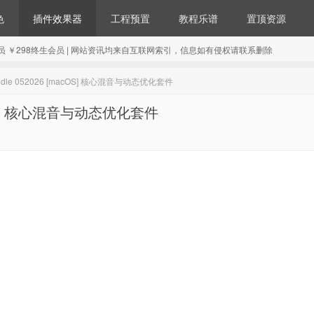
色
插件效果器
工程预置
教程乐谱
置顶资源
98年会员 ￥298终生会员 | 网站资讯均来自互联网索引，信息如有侵权请联系删除
s Bundle 052026 [macOS] 核心混音与动态优化套件
 [macOS] 核心混音与动态优化套件