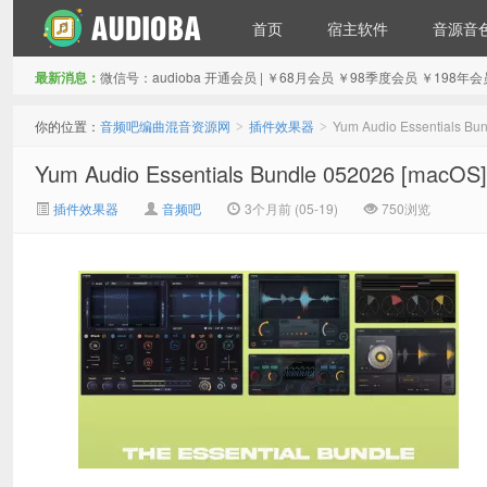
首页
宿主软件
音源音
最新消息：
微信号：audioba 开通会员 | ￥68月会员 ￥98季度会员 ￥1
音频吧编曲混音资源网
你的位置：
音频吧编曲混音资源网
插件效果器
Yum Audio Essential
>
>
Yum Audio Essentials Bundle 052026
插件效果器
音频吧
3个月前 (05-19)
750浏览