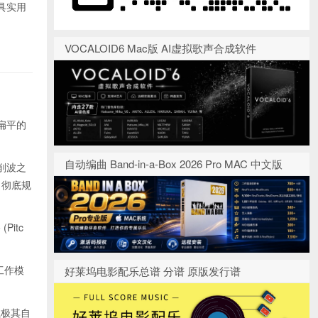
最具实用
VOCALOID6 Mac版 AI虚拟歌声合成软件
为扁平的
自动编曲 Band-in-a-Box 2026 Pro MAC 中文版
削波之
，彻底规
itc
工作模
好莱坞电影配乐总谱 分谱 原版发行谱
以极其自