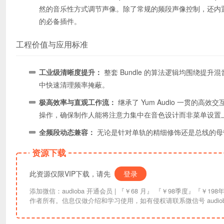
然的音乐性方式调节声像。除了常规的频段声像控制，还内置了 M
的必备插件。
工程价值与应用标准
工业级清晰度提升：
整套 Bundle 的算法逻辑均围绕提升
中快速清理频率掩蔽。
极高效率与直观工作流：
继承了 Yum Audio 一贯的
操作，确保制作人能将注意力集中在音色设计而非菜单设置
全频段动态兼容：
无论是针对单轨的精细修饰还是总线的母
资源下载
此资源仅限VIP下载，请先
登录
添加微信：audioba 开通会员 | 『￥68 月』 『￥98季度』『￥198年』『￥298终生』| 链接失效请联系更换。资讯信息均来自互联网索引，版权归原
作者所有。信息仅做介绍和学习使用，如有侵权请联系微信号 audiob