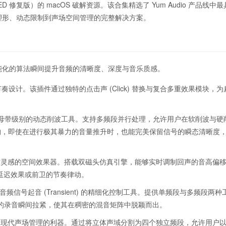
5 版本（FIXED 修复版）的 macOS 破解资源。该合集精选了 Yum Audio 产品线中
塑形、动态限制到声场空间管理的完整解决方案。
能化的算法瞬间提升音频的清晰度、深度与音乐质感。
奏设计。该插件通过独特的点击声 (Click) 替换与复合多重效果模块，
母带级别的动态削波工具。支持多频段并行处理，允许用户在软削波与硬
g) 架构，即使在进行极其暴力的音量推升时，也能完美保留信号的瞬态清晰度
灵感的空间效果器。搭载双磁头仿真引擎，能够实时调制回声的音高偏移 (P
延迟效果或前卫的节奏律动。
音频信号起音 (Transient) 的精细化控制工具。提供单频段与多频段两种
的录音瞬间拉紧，使其在稠密的混音矩阵中脱颖而出。
：
现代声场管理的利器。通过将立体声域分割为四个独立频段，允许用户