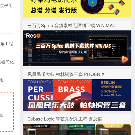
宽度平衡
三百万Splice 音频素材无限制下载 WiN MAC
音乐工程
制器简化
凤凰民乐大鼓 柏林铜管三套 PHOENIX
用。
Cubase Logic 管弦乐配乐工程 含总谱