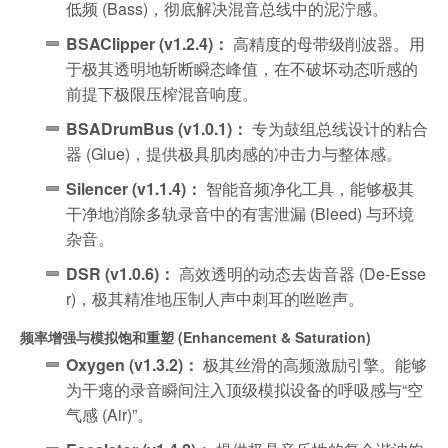
低频 (Bass)，彻底解决混音总线中的泥泞感。
BSAClipper (v1.2.4)：
高精度的母带级削波器。用
于极其透明地斩断瞬态峰值，在不破坏动态听感的
前提下极限压榨混音响度。
BSADrumBus (v1.0.1)：
专为鼓组总线设计的粘合
器 (Glue)，提供极具肌肉感的冲击力与整体感。
Silencer (v1.1.4)：
智能音频净化工具，能够极其
干净地消除多轨录音中的有害泄漏 (Bleed) 与环境
杂音。
DSR (v1.0.6)：
高效透明的动态去齿音器 (De-Esse
r)，极其精准地压制人声中刺耳的咝咝声。
频率增强与模拟饱和重塑 (Enhancement & Saturation)
Oxygen (v1.3.2)：
极其丝滑的高频激励引擎。能够
为干瘪的录音瞬间注入顶级模拟设备的呼吸感与“空
气感 (Air)”。