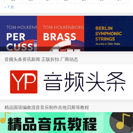
« 7 月
1
2
3
4
音频头条资讯新闻 正版折扣 厂商动态
精品国语编曲混音音乐制作吉他贝斯等教程