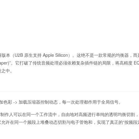
acOS 破解版本（U2B 原生支持 Apple Silicon）。这绝不是一款常规的均衡器，
ne Shaper)”。它打破了传统音频处理必须依赖复杂插件链的局限，将高精度 
段之中。
增加色彩 -> 加载压缩器控制动态，每一次处理都作用于全局信号。
段节点，制作人可以在同一个工作流中，自由地对高频进行单纯的透明均衡切割
允许在同一个频段上堆叠动态切割与电子管饱和，实现了真正的“按频段