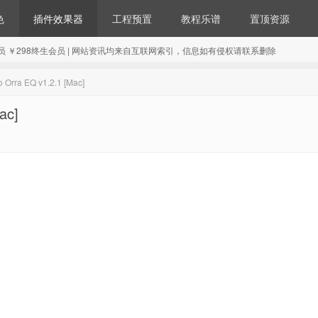
色
插件效果器
工程预置
教程乐谱
置顶资源
98年会员 ￥298终生会员 | 网站资讯均来自互联网索引，信息如有侵权请联系删除
ra EQ v1.2.1 [Mac]
ac]