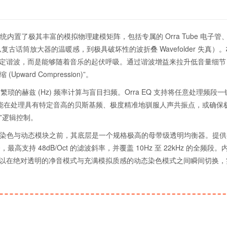
统内置了极其丰富的模拟物理建模矩阵，包括专属的 Orra Tube 电子管、
覆盖从复古话筒放大器的温暖感，到极具破坏性的波折叠 Wavefolder 失真）。
定谐波，而是能够随着音乐的起伏呼吸。通过谐波增益来拉升低音量细节
rd Compression)”。
繁琐的赫兹 (Hz) 频率计算与盲目扫频。Orra EQ 支持将任意处理频段
项功能在处理具有特定音高的贝斯基频、极度精准地驯服人声共振点，或确保
”逻辑控制。
染色与动态模块之前，其底层是一个规格极高的母带级透明均衡器。提供 1
最高支持 48dB/Oct 的滤波斜率，并覆盖 10Hz 至 22kHz 的全频段
可以在绝对透明的净音模式与充满模拟质感的动态染色模式之间瞬间切换，