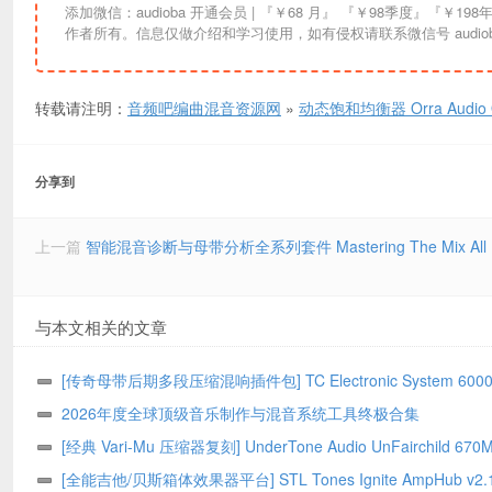
添加微信：audioba 开通会员 | 『￥68 月』 『￥98季度』『￥198年』『￥298终生』| 链接失效请联系更换。资讯信息均来自互联网索引，版权归原
作者所有。信息仅做介绍和学习使用，如有侵权请联系微信号 audiob
转载请注明：
音频吧编曲混音资源网
»
动态饱和均衡器 Orra Audio Orr
分享到
上一篇
智能混音诊断与母带分析全系列套件 Mastering The Mix All Plugi
与本文相关的文章
[传奇母带后期多段压缩混响插件包] TC Electronic System 6000 
Series Bundle 02.2026-GUISEPPE [MacOSX]（203MB）
2026年度全球顶级音乐制作与混音系统工具终极合集
[经典 Vari-Mu 压缩器复刻] UnderTone Audio UnFairchild 670M
v1.0.8 WiN/MAC – BUBBiX
[全能吉他/贝斯箱体效果器平台] STL Tones Ignite AmpHub v2.1