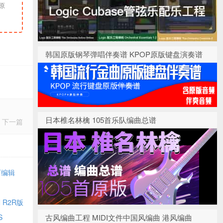
韩国原版钢琴弹唱伴奏谱 KPOP原版键盘演奏谱
日本椎名林檎 105首乐队编曲总谱
下一篇
为可编辑
N R2R版
S
古风编曲工程 MIDI文件中国风编曲 港风编曲