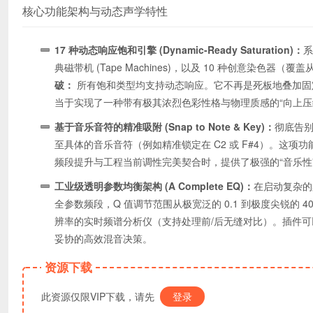
核心功能架构与动态声学特性
17 种动态响应饱和引擎 (Dynamic-Ready Saturation)：
系
典磁带机 (Tape Machines)，以及 10 种创意染色器（
破：
所有饱和类型均支持动态响应。它不再是死板地叠加固
当于实现了一种带有极其浓烈色彩性格与物理质感的“向上压缩 (Upwa
基于音乐音符的精准吸附 (Snap to Note & Key)：
彻底告别
至具体的音乐音符（例如精准锁定在 C2 或 F#4）。这
频段提升与工程当前调性完美契合时，提供了极强的“音乐性
工业级透明参数均衡架构 (A Complete EQ)：
在启动复杂的
全参数频段，Q 值调节范围从极宽泛的 0.1 到极度尖锐的 40，
辨率的实时频谱分析仪（支持处理前/后无缝对比）。插件
妥协的高效混音决策。
资源下载
此资源仅限VIP下载，请先
登录