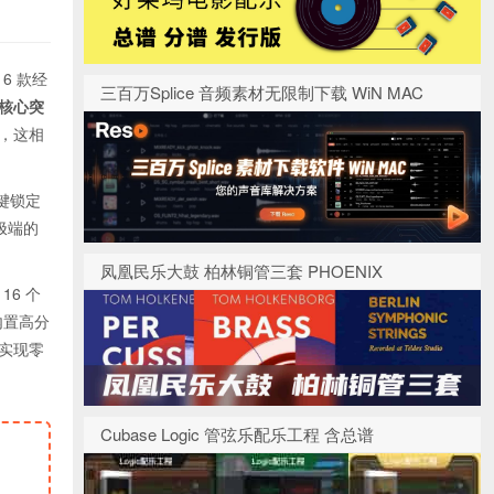
6 款经
三百万Splice 音频素材无限制下载 WiN MAC
核心突
，这相
一键锁定
极端的
凤凰民乐大鼓 柏林铜管三套 PHOENIX
6 个
。内置高分
实现零
Cubase Logic 管弦乐配乐工程 含总谱