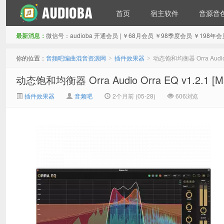
首页
宿主软件
音源音
最新消息：
微信号：audioba 开通会员 | ￥68月会员 ￥98季度会员 ￥1
音频吧编曲混音资源网
你的位置：
音频吧编曲混音资源网
插件效果器
动态饱和均衡器 Orra Audio Or
>
>
动态饱和均衡器 Orra Audio Orra EQ v1.2.1 [M
插件效果器
音频吧
2个月前 (05-28)
606浏览