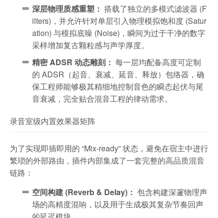
深层物理质感重塑：
搭载了独立的多模式滤波器 (F
ilters)，并允许针对单层引入物理模拟饱和度 (Satur
ation) 与模拟底噪 (Noise)，瞬间为过于干净的数字
采样增加复古颗粒感与声学厚度。
精密 ADSR 动态雕刻：
每一层均配备高度可定制
的 ADSR（起音、衰减、延音、释放）包络器，确
保工程师能够极其精细地控制音色的瞬态起伏与尾
音衰减，完全贴合混音工程的律动需求。
录音室级内置效果器矩阵
为了实现即插即用的 “Mix-ready” 状态，避免在宿主中进行
繁琐的外部路由，插件内部集成了一套完整的高品质混音
链路：
空间构建 (Reverb & Delay)：
包含构建深邃物理声
场的高精度混响，以及用于生成极其复杂节奏回声
的延迟模块。