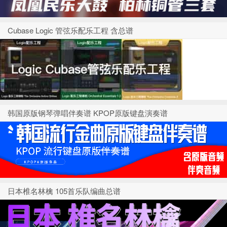
Cubase Logic 管弦乐配乐工程 含总谱
韩国原版钢琴弹唱伴奏谱 KPOP原版键盘演奏谱
日本椎名林檎 105首乐队编曲总谱