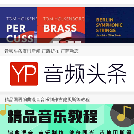
1
2
3
4
音频头条资讯新闻 正版折扣 厂商动态
精品国语编曲混音音乐制作吉他贝斯等教程