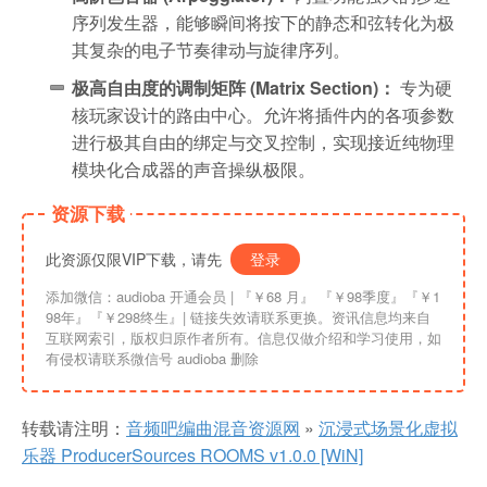
序列发生器，能够瞬间将按下的静态和弦转化为极
其复杂的电子节奏律动与旋律序列。
极高自由度的调制矩阵 (Matrix Section)：
专为硬
核玩家设计的路由中心。允许将插件内的各项参数
进行极其自由的绑定与交叉控制，实现接近纯物理
模块化合成器的声音操纵极限。
资源下载
此资源仅限VIP下载，请先
登录
添加微信：audioba 开通会员 | 『￥68 月』 『￥98季度』『￥1
98年』『￥298终生』| 链接失效请联系更换。资讯信息均来自
互联网索引，版权归原作者所有。信息仅做介绍和学习使用，如
有侵权请联系微信号 audioba 删除
转载请注明：
音频吧编曲混音资源网
»
沉浸式场景化虚拟
乐器 ProducerSources ROOMS v1.0.0 [WiN]