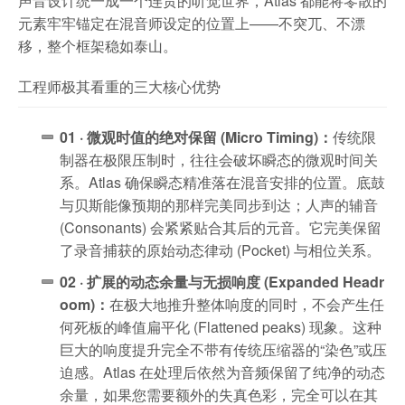
声音设计统一成一个连贯的听觉世界，Atlas 都能将零散的
元素牢牢锚定在混音师设定的位置上——不突兀、不漂
移，整个框架稳如泰山。
工程师极其看重的三大核心优势
01 · 微观时值的绝对保留 (Micro Timing)：
传统限
制器在极限压制时，往往会破坏瞬态的微观时间关
系。Atlas 确保瞬态精准落在混音安排的位置。底鼓
与贝斯能像预期的那样完美同步到达；人声的辅音
(Consonants) 会紧紧贴合其后的元音。它完美保留
了录音捕获的原始动态律动 (Pocket) 与相位关系。
02 · 扩展的动态余量与无损响度 (Expanded Headr
oom)：
在极大地推升整体响度的同时，不会产生任
何死板的峰值扁平化 (Flattened peaks) 现象。这种
巨大的响度提升完全不带有传统压缩器的“染色”或压
迫感。Atlas 在处理后依然为音频保留了纯净的动态
余量，如果您需要额外的失真色彩，完全可以在其