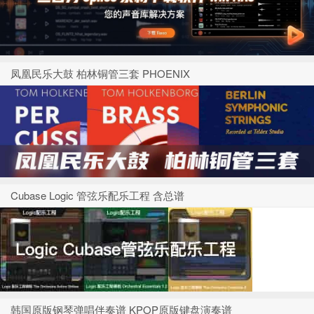
凤凰民乐大鼓 柏林铜管三套 PHOENIX
Cubase Logic 管弦乐配乐工程 含总谱
韩国原版钢琴弹唱伴奏谱 KPOP原版键盘演奏谱