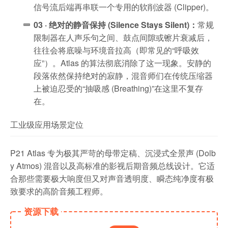
信号流后端再串联一个专用的软削波器 (Clipper)。
03 · 绝对的静音保持 (Silence Stays Silent)：
常规
限制器在人声乐句之间、鼓点间隙或镲片衰减后，
往往会将底噪与环境音拉高（即常见的“呼吸效
应”）。Atlas 的算法彻底消除了这一现象。安静的
段落依然保持绝对的寂静，混音师们在传统压缩器
上被迫忍受的“抽吸感 (Breathing)”在这里不复存
在。
工业级应用场景定位
P21 Atlas 专为极其严苛的母带定稿、沉浸式全景声 (Dolb
y Atmos) 混音以及高标准的影视后期音频总线设计。它适
合那些需要极大响度但又对声音透明度、瞬态纯净度有极
致要求的高阶音频工程师。
资源下载