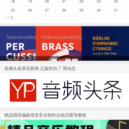
18
19
20
21
22
23
24
25
26
27
28
29
30
31
« 7 月
1
2
3
4
音频头条资讯新闻 正版折扣 厂商动态
精品国语编曲混音音乐制作吉他贝斯等教程