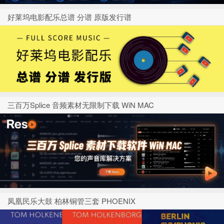
好莱坞电影配乐总谱 分谱 原版发行谱
三百万Splice 音频素材无限制下载 WiN MAC
凤凰民乐大鼓 柏林铜管三套 PHOENIX