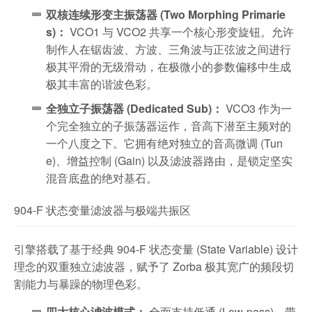
双核连续形变主振荡器 (Two Morphing Primarie
s)：
VCO1 与 VCO2 共享一个核心形变旋钮。允许
制作人在锯齿波、方波、三角波与正弦波之间进行
极其平滑的无级滑动，在极微小的参数偏移中生成
极其丰富的谐波色彩。
全独立子振荡器 (Dedicated Sub)：
VCO3 作为一
个完全独立的子振荡器运作，音高下潜至主频对的
一个八度之下。它拥有绝对独立的音高微调 (Tun
e)、增益控制 (Gain) 以及滤波器路由，是锁定坚实
混音底盘的绝对基石。
904-F 状态变量滤波器与极端共振区
引擎搭载了基于经典 904-F 状态变量 (State Variable) 设计
理念的双重独立滤波器，赋予了 Zorba 极其宽广的频段切
割能力与暴躁的物理色彩。
四大核心滤波模式：
全面支持低通 (Low-pass)、带