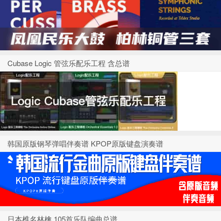
Cubase Logic 管弦乐配乐工程 含总谱
韩国原版钢琴弹唱伴奏谱 KPOP原版键盘演奏谱
日本椎名林檎 105首乐队编曲总谱