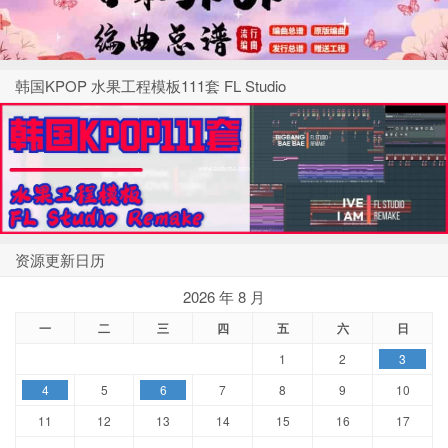
韩国KPOP 水果工程模板111套 FL Studio
资源更新日历
2026 年 8 月
一
二
三
四
五
六
日
1
2
3
4
5
6
7
8
9
10
11
12
13
14
15
16
17