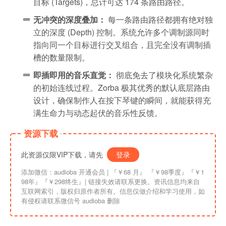
目标 (Targets)，总计可达 174 条路由路径。
无冲突的深度叠加：
每一条路由路径都拥有绝对独
立的深度 (Depth) 控制。系统允许多个调制源同时
指向同一个目标进行交叉组合，且完全没有调制插
槽的数量限制。
即插即用的音乐直觉：
彻底免去了模块化系统繁杂
的初始连线过程。Zorba 极其优秀的默认底层路由
设计，确保制作人在按下琴键的瞬间，就能获得充
满生命力与动态起伏的音乐性反馈。
资源下载
此资源仅限VIP下载，请先
登录
添加微信：audioba 开通会员 | 『￥68 月』 『￥98季度』『￥1
98年』『￥298终生』| 链接失效请联系更换。资讯信息均来自
互联网索引，版权归原作者所有。信息仅做介绍和学习使用，如
有侵权请联系微信号 audioba 删除