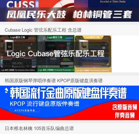
Cubase Logic 管弦乐配乐工程 含总谱
韩国原版钢琴弹唱伴奏谱 KPOP原版键盘演奏谱
日本椎名林檎 105首乐队编曲总谱