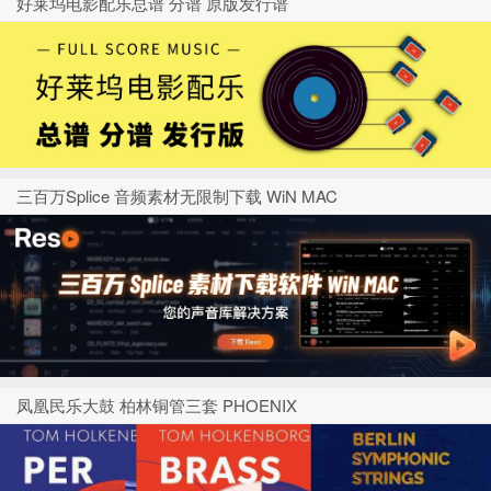
好莱坞电影配乐总谱 分谱 原版发行谱
三百万Splice 音频素材无限制下载 WiN MAC
凤凰民乐大鼓 柏林铜管三套 PHOENIX