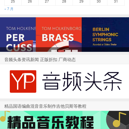
25
26
27
28
29
30
31
« 7 月
1
2
3
4
音频头条资讯新闻 正版折扣 厂商动态
精品国语编曲混音音乐制作吉他贝斯等教程