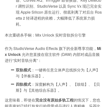
器、Curves AQ、InTrigger 鼓替换器、Key Detecto
r 调性识别、StudioVerse 以及 Sync Vx 现已完全实
现 Apple Silicon 原生运行。彻底剥离了对后台 Ros
etta 2 转译进程的依赖，大幅降低了系统算力损
耗。
本次重磅杀手锏：Mix Unlock 实时音轨拆分引擎
作为 StudioVerse Audio Effects 旗下的全新尊享功能，
Mi
x Unlock
允许您直接在宿主软件 (DAW) 内部对成品音频
进行“实时音轨分离”：
双轨模式
：一键将任意立体声总线拆分为【人声】
与【伴奏乐器】。
四轨模式
：深度解构为【人声】、【鼓组】、【贝
斯】与【其他综合乐器】。
这意味着，即使在
完全没有原始多轨工程
的情况下，您也
能直接对已经打包发行的母带成品进行人声精修、乐器比