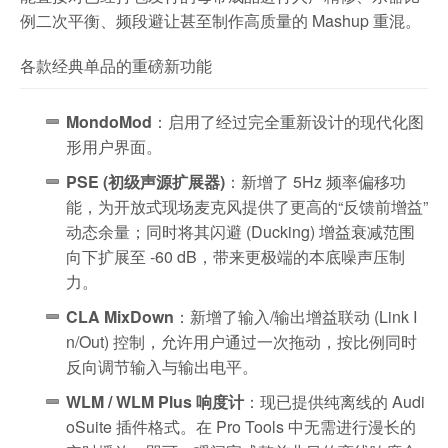
例二次平衡、频段避让甚至制作高质量的 Mashup 重混。
各款经典单品的重磅新功能
MondoMod
：启用了经过完全重新设计的现代化图
形用户界面。
PSE (初级声源扩展器)
：新增了 5Hz 频率偏移功
能，为开放式现场麦克风提供了更高的“反馈前增益”
动态余量；同时将其闪避 (Ducking) 增益衰减范围
向下扩展至 -60 dB，带来更极端的本底噪声压制
力。
CLA MixDown
：新增了输入/输出增益联动 (Link I
n/Out) 控制，允许用户通过一次拖动，按比例同时
反向调节输入与输出电平。
WLM / WLM Plus 响度计
：现已提供纯离线的 Audi
oSuite 插件格式。在 Pro Tools 中无需进行漫长的