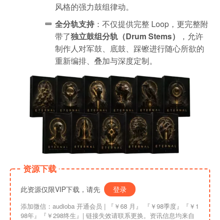
风格的强力鼓组律动。
全分轨支持
：不仅提供完整 Loop，更完整附
带了
独立鼓组分轨（Drum Stems）
，允许
制作人对军鼓、底鼓、踩镲进行随心所欲的
重新编排、叠加与深度定制。
资源下载
此资源仅限VIP下载，请先
登录
添加微信：audioba 开通会员 | 『￥68 月』 『￥98季度』『￥1
98年』『￥298终生』| 链接失效请联系更换。资讯信息均来自