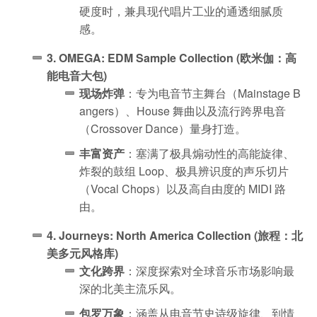
硬度时，兼具现代唱片工业的通透细腻质
感。
3. OMEGA: EDM Sample Collection (欧米伽：高
能电音大包)
现场炸弹
：专为电音节主舞台（Mainstage B
angers）、House 舞曲以及流行跨界电音
（Crossover Dance）量身打造。
丰富资产
：塞满了极具煽动性的高能旋律、
炸裂的鼓组 Loop、极具辨识度的声乐切片
（Vocal Chops）以及高自由度的 MIDI 路
由。
4. Journeys: North America Collection (旅程：北
美多元风格库)
文化跨界
：深度探索对全球音乐市场影响最
深的北美主流乐风。
包罗万象
：涵盖从电音节史诗级旋律、到情