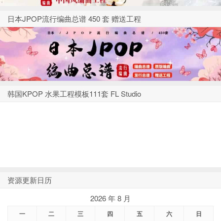
日本JPOP流行编曲总谱 450 套 赠送工程
韩国KPOP 水果工程模板111套 FL Studio
资源更新日历
2026 年 8 月
一
二
三
四
五
六
日