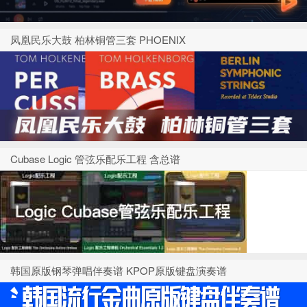
凤凰民乐大鼓 柏林铜管三套 PHOENIX
Cubase Logic 管弦乐配乐工程 含总谱
韩国原版钢琴弹唱伴奏谱 KPOP原版键盘演奏谱