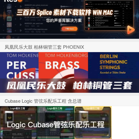
凤凰民乐大鼓 柏林铜管三套 PHOENIX
Cubase Logic 管弦乐配乐工程 含总谱