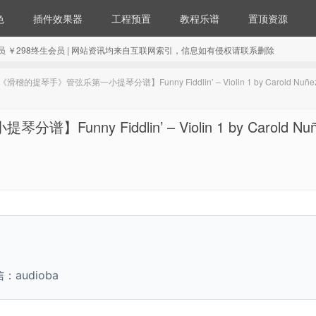
色
插件效果器
工程预置
教程乐谱
置顶资源
98年会员 ￥298终生会员 | 网站资讯均来自互联网索引，信息如有侵权请联系删除
的提琴手》管弦乐第一小提琴分谱】Funny Fiddlin’ – Violin 1 by Carold Nuñe
y Fiddlin’ – Violin 1 by Carold Nuñ
udioba