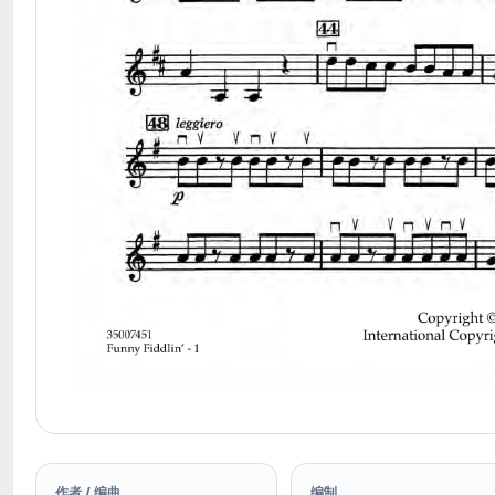
作者 / 编曲
编制