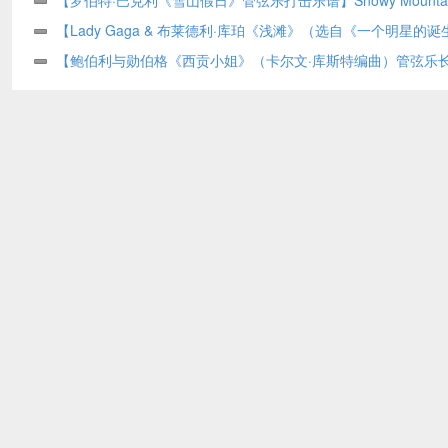
Piano by John Rox Orchestra PDF乐谱下载
Holiday – Percussion by Robert Buckley Orchestra PDF乐谱下载
【Lady Gaga & 布莱德利·库珀《浅滩》（选自《一个明星的
弦乐第一小提琴分谱（拉里·摩尔改编）】Shallow (from A Star Is Bo
【鲍伯利与勋伯格《西贡小姐》（卡尔文·库斯特编曲）管弦乐长
(arr. Larry Moore) – Violin 1 by Lady Gaga & Bradley Cooper Orc
谱】Miss Saigon (arr. Calvin Custer) – Trombone 1 by Boublil and
PDF乐谱下载
Schonberg Orchestra PDF乐谱下载