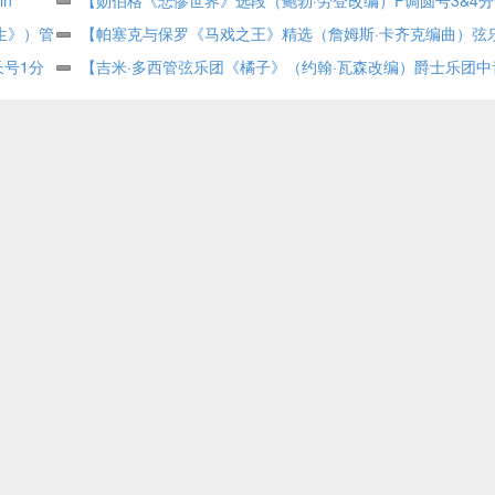
诞生》）管
Vacation) (arr. Larry Moore) – Violin 2 by Lindsey Buckingham
Selections from Les Miserables (arr. Bob Lowden) – F Horn 3 
【帕塞克与保罗《马戏之王》精选（詹姆斯·卡齐克编曲）弦
rn)
号1分
PDF乐谱下载
Claude-Michael Schonberg Full Orchestra PDF乐谱下载
Highlights from The Greatest Showman (arr. James Kazik) – C
【吉米·多西管弦乐团《橘子》（约翰·瓦森改编）爵士乐团中
hestra
Score (Full Score) by Pasek & Paul String Orchestra PDF乐
1】Tangerine (arr. John Wasson) – Alto Sax 1 by Jimmy Dorse
Orchestra Jazz Ensemble PDF乐谱下载