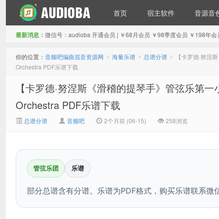
首页
宿主软件
音源音
最新消息：
微信号：audioba 开通会员 | ￥68月会员 ￥98季度会员 ￥1
音频吧编曲混音资源网
你的位置：
音频吧编曲混音资源网
海量乐谱
总谱分谱
【卡罗德·努涅斯《滑稽
>
>
>
Orchestra PDF乐谱下载
【卡罗德·努涅斯《滑稽的提琴手》管弦乐第一小提琴分谱】Funn
Orchestra PDF乐谱下载
总谱分谱
音频吧
2个月前 (06-15)
258浏览
管弦乐团
乐谱
部分总谱含有分谱。乐谱为PDF格式，购买乐谱联系微信：a