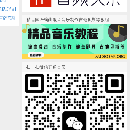
 Orchestra
& 4 by
乐队总谱】
onductor
音萨克斯
精品国语编曲混音音乐制作吉他贝斯等教程
谱下载
y & His
扫一扫微信开通会员