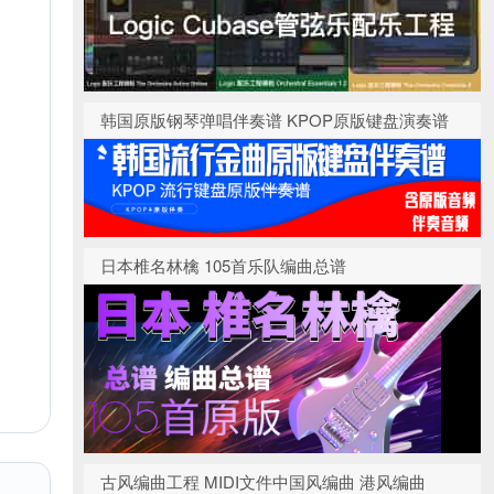
韩国原版钢琴弹唱伴奏谱 KPOP原版键盘演奏谱
日本椎名林檎 105首乐队编曲总谱
古风编曲工程 MIDI文件中国风编曲 港风编曲