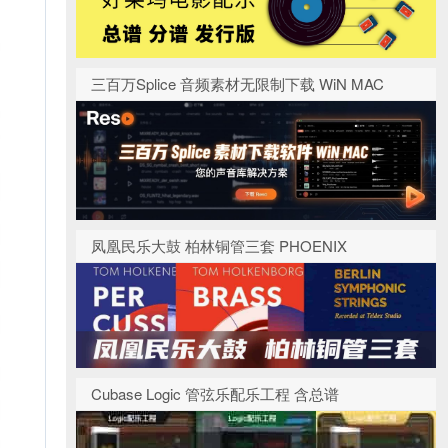
三百万Splice 音频素材无限制下载 WiN MAC
凤凰民乐大鼓 柏林铜管三套 PHOENIX
Cubase Logic 管弦乐配乐工程 含总谱