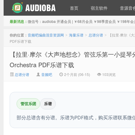
首页
宿主软件
音源音
最新消息：
微信号：audioba 开通会员 | ￥68月会员 ￥98季度会员 ￥1
音频吧编曲混音资源网
你的位置：
音频吧编曲混音资源网
海量乐谱
总谱分谱
【拉里·摩尔《大声地想
>
>
>
PDF乐谱下载
【拉里·摩尔《大声地想念》管弦乐第一小提琴分谱】Thinking
Orchestra PDF乐谱下载
总谱分谱
音频吧
2个月前 (06-15)
103浏览
管弦乐团
乐谱
部分总谱含有分谱。乐谱为PDF格式，购买乐谱联系微信：a