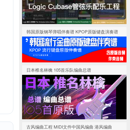
韩国原版钢琴弹唱伴奏谱 KPOP原版键盘演奏谱
日本椎名林檎 105首乐队编曲总谱
古风编曲工程 MIDI文件中国风编曲 港风编曲