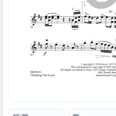
作者 / 编曲
编制