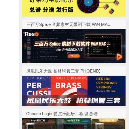
三百万Splice 音频素材无限制下载 WiN MAC
凤凰民乐大鼓 柏林铜管三套 PHOENIX
Cubase Logic 管弦乐配乐工程 含总谱