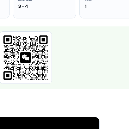
3 – 4
1