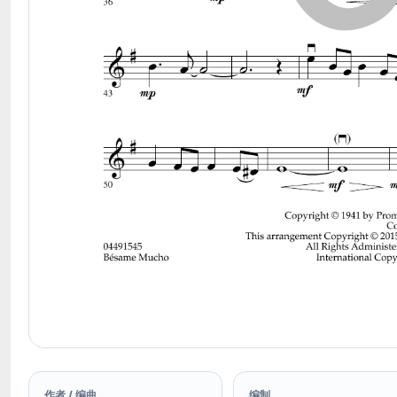
作者 / 编曲
编制