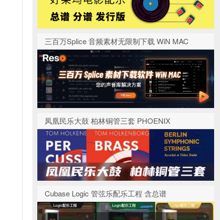
三百万Splice 音频素材无限制下载 WiN MAC
凤凰民乐大鼓 柏林铜管三套 PHOENIX
Cubase Logic 管弦乐配乐工程 含总谱