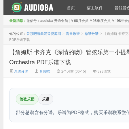
首页
宿主软件
音源音
最新消息：
微信号：audioba 开通会员 | ￥68月会员 ￥98季度会员 ￥1
音频吧编曲混音资源网
你的位置：
音频吧编曲混音资源网
海量乐谱
总谱分谱
【詹姆斯·卡齐克《深情
>
>
>
PDF乐谱下载
【詹姆斯·卡齐克《深情的吻》管弦乐第一小提琴谱】Besame
Orchestra PDF乐谱下载
总谱分谱
音频吧
2个月前 (06-15)
398浏览
管弦乐团
乐谱
部分总谱含有分谱。乐谱为PDF格式，购买乐谱联系微信：a