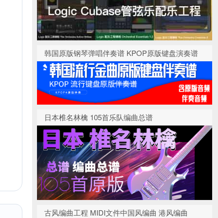
韩国原版钢琴弹唱伴奏谱 KPOP原版键盘演奏谱
日本椎名林檎 105首乐队编曲总谱
古风编曲工程 MIDI文件中国风编曲 港风编曲