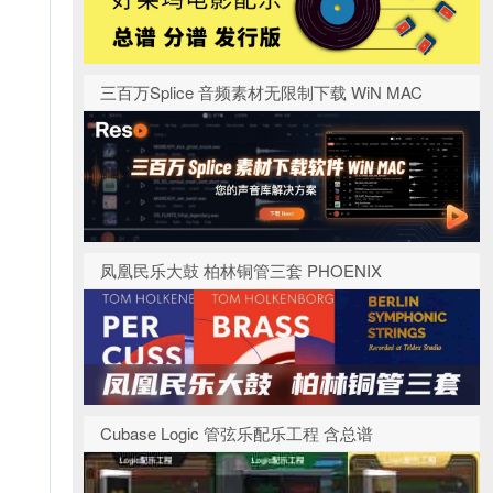
三百万Splice 音频素材无限制下载 WiN MAC
凤凰民乐大鼓 柏林铜管三套 PHOENIX
Cubase Logic 管弦乐配乐工程 含总谱