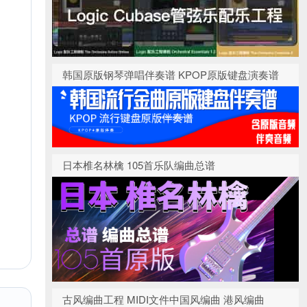
韩国原版钢琴弹唱伴奏谱 KPOP原版键盘演奏谱
日本椎名林檎 105首乐队编曲总谱
古风编曲工程 MIDI文件中国风编曲 港风编曲