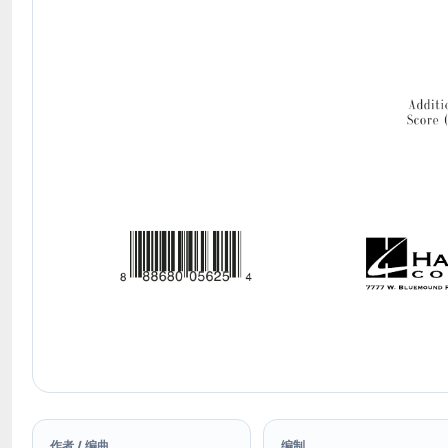
作者 / 编曲
编制