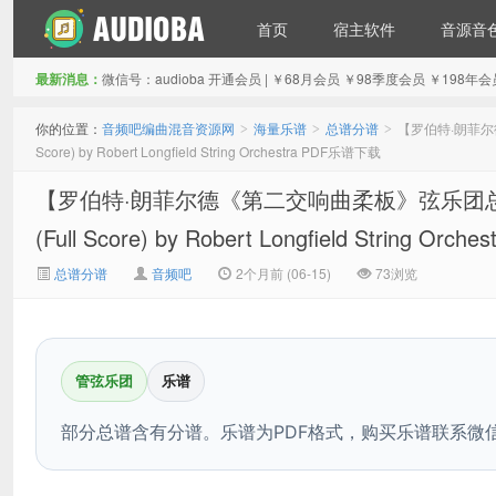
首页
宿主软件
音源音
最新消息：
微信号：audioba 开通会员 | ￥68月会员 ￥98季度会员 ￥1
音频吧编曲混音资源网
你的位置：
音频吧编曲混音资源网
海量乐谱
总谱分谱
【罗伯特·朗菲尔德《第
>
>
>
Score) by Robert Longfield String Orchestra PDF乐谱下载
【罗伯特·朗菲尔德《第二交响曲柔板》弦乐团总谱】Adagio 
(Full Score) by Robert Longfield String Or
总谱分谱
音频吧
2个月前 (06-15)
73浏览
管弦乐团
乐谱
部分总谱含有分谱。乐谱为PDF格式，购买乐谱联系微信：a