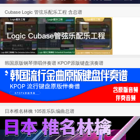
Cubase Logic 管弦乐配乐工程 含总谱
韩国原版钢琴弹唱伴奏谱 KPOP原版键盘演奏谱
日本椎名林檎 105首乐队编曲总谱