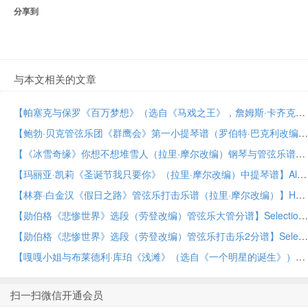
分享到
与本文相关的文章
【帕塞克与保罗《百万梦想》（选自《马戏之王》，詹姆斯·卡齐克改编）钢琴与管弦乐谱】A Million Dreams (from The Greatest Showman) (arr. James Kazik) – Piano by Pasek & Paul Orchestra PDF乐谱下载
【鲍勃·贝克管弦乐团《群鹰会》第一小提琴谱（罗伯特·巴克利改编）】The Gathering of Eagles (arr. Robert Buckley) – Violin 1 by Bob Baker Orchestra PDF乐谱下载
【《冰雪奇缘》你想不想堆雪人（拉里·摩尔改编）钢琴与管弦乐谱】Do You Want To Build A Snowman (from Frozen) (arr. Larry Moore) – Piano by Kristen Bell, Agatha Lee Monn & Katie Lopez Orchestra PDF乐谱下载
【玛丽亚·凯莉《圣诞节我只要你》（拉里·摩尔改编）中提琴谱】All I Want for Christmas Is You (arr. Larry Moore) – Viola by Mariah Carey Orchestra PDF乐谱下载
【林赛·白金汉《假日之路》管弦乐打击乐谱（拉里·摩尔改编）】Holiday Road (from National Lampoon’s Vacation) (arr. Larry Moore) – Percussion by Lindsey Buckingham Orchestra PDF乐谱下载
【勋伯格《悲惨世界》选段（劳登改编）管弦乐大管分谱】Selections from Les Miserables (arr. Bob Lowden) – Bassoon by Claude-Michael Schonberg Full Orchestra PDF乐谱下载
【勋伯格《悲惨世界》选段（劳登改编）管弦乐打击乐2分谱】Selections from Les Miserables (arr. Bob Lowden) – Percussion 2 by Claude-Michael Schonberg Full Orchestra PDF乐谱下载
【嘎嘎小姐与布莱德利·库珀《浅滩》（选自《一个明星的诞生》）拉里·摩尔改编钢琴与管弦乐谱】Shallow (from A Star Is Born) (arr. Larry Moore) – Piano by Lady Gaga & Bradley Cooper Orchestra PDF乐谱下载
扫一扫微信开通会员