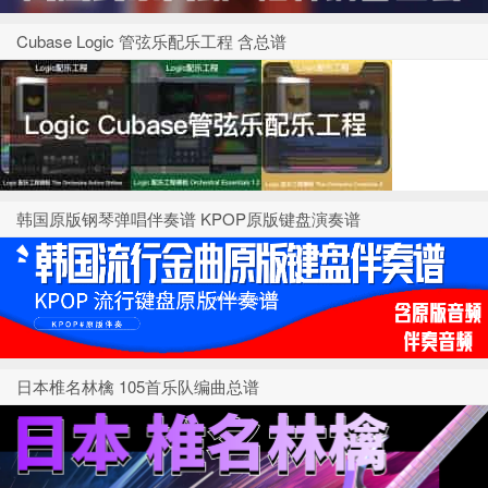
Cubase Logic 管弦乐配乐工程 含总谱
韩国原版钢琴弹唱伴奏谱 KPOP原版键盘演奏谱
日本椎名林檎 105首乐队编曲总谱