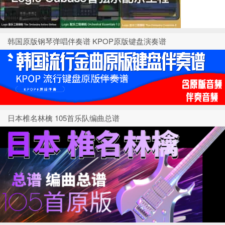
韩国原版钢琴弹唱伴奏谱 KPOP原版键盘演奏谱
日本椎名林檎 105首乐队编曲总谱