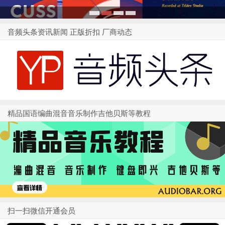
1
2
3
4
音频头条资讯新闻 正版折扣 厂商动态
精品国语编曲混音音乐制作吉他贝斯等教程
扫一扫微信开通会员