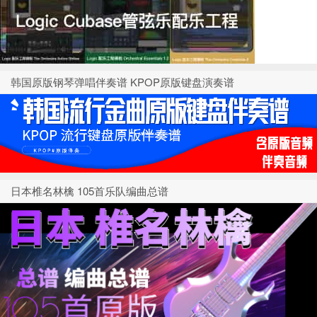
韩国原版钢琴弹唱伴奏谱 KPOP原版键盘演奏谱
日本椎名林檎 105首乐队编曲总谱