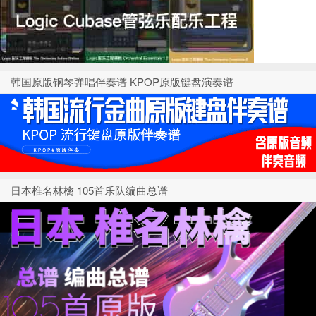
韩国原版钢琴弹唱伴奏谱 KPOP原版键盘演奏谱
日本椎名林檎 105首乐队编曲总谱