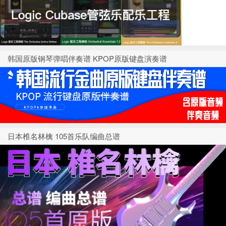
韩国原版钢琴弹唱伴奏谱 KPOP原版键盘演奏谱
日本椎名林檎 105首乐队编曲总谱