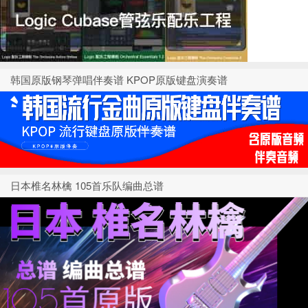
韩国原版钢琴弹唱伴奏谱 KPOP原版键盘演奏谱
日本椎名林檎 105首乐队编曲总谱