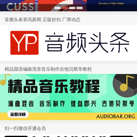
1
2
3
4
音频头条资讯新闻 正版折扣 厂商动态
精品国语编曲混音音乐制作吉他贝斯等教程
扫一扫微信开通会员