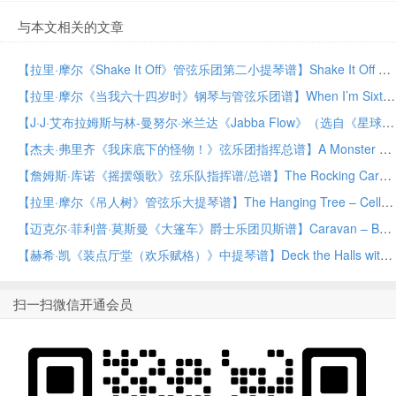
与本文相关的文章
【拉里·摩尔《Shake It Off》管弦乐团第二小提琴谱】Shake It Off – Violin 2 by Larry Moore Orchestra PDF乐谱下载
【拉里·摩尔《当我六十四岁时》钢琴与管弦乐团谱】When I’m Sixty-Four – Piano by Larry Moore Orchestra PDF乐谱下载
【J·J·艾布拉姆斯与林-曼努尔·米兰达《Jabba Flow》（选自《星球大战：原力觉醒》）大提琴与管弦乐谱】Jabba Flow (from Star Wars: The Force Awakens) – Cello by J.J. Abrams and Lin-Manuel Miranda Orchestra PDF乐谱下载
【杰夫·弗里齐《我床底下的怪物！》弦乐团指挥总谱】A Monster Under My Bed! – Conductor Score (Full Score) by Jeff Frizzi String Orchestra PDF乐谱下载
【詹姆斯·库诺《摇摆颂歌》弦乐队指挥谱/总谱】The Rocking Carol – Conductor Score (Full Score) by James Curnow String Orchestra PDF乐谱下载
【拉里·摩尔《吊人树》管弦乐大提琴谱】The Hanging Tree – Cello by Larry Moore Orchestra PDF乐谱下载
【迈克尔·菲利普·莫斯曼《大篷车》爵士乐团贝斯谱】Caravan – Bass by Michael Philip Mossman Jazz Ensemble PDF乐谱下载
【赫希·凯《装点厅堂（欢乐赋格）》中提琴谱】Deck the Halls with Boughs of Holly (A Merry Fugue) – Viola by Hershy Kay Orchestra PDF乐谱下载
扫一扫微信开通会员