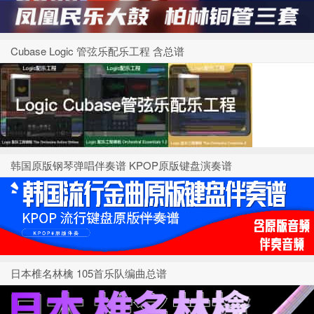
Cubase Logic 管弦乐配乐工程 含总谱
韩国原版钢琴弹唱伴奏谱 KPOP原版键盘演奏谱
日本椎名林檎 105首乐队编曲总谱