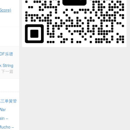
core)
 PDF乐谱
String
下一篇
第三单簧管
et 3 by
ar
n –
cho –