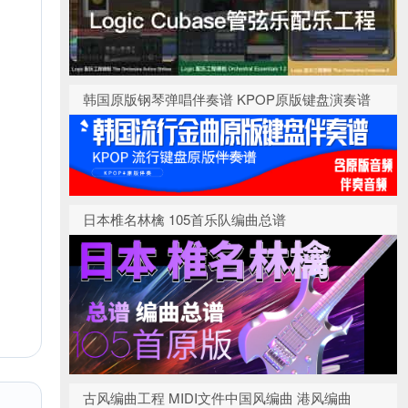
韩国原版钢琴弹唱伴奏谱 KPOP原版键盘演奏谱
日本椎名林檎 105首乐队编曲总谱
古风编曲工程 MIDI文件中国风编曲 港风编曲