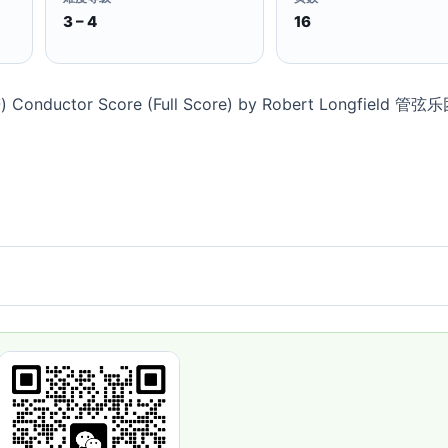
3 – 4
16
ductor Score (Full Score) by Robert Longfield 管弦乐