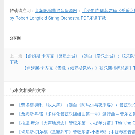
转载请注明：
音频吧编曲混音资源网
»
【罗伯特·朗菲尔德《爱乐之城》音乐 弦乐
by Robert Longfield String Orchestra PDF乐谱下载
分享到
上一篇
【詹姆斯·卡齐克《繁星之城》（选自《爱乐之城》）弦乐队谱】City of Stars
下载
【詹姆斯·卡齐克《雪橇（俄罗斯风格）》弦乐团指挥总谱】The Sleigh (À La 
与本文相关的文章
【劳埃德·康利《牧人舞》（选自《阿玛尔与夜来客》）管弦乐
谱】Shepherd’s Dance (from Amahl and the Night Visitors) – Per
【詹姆斯·科诺《多样化管弦乐团组曲第一号》进行曲 – 管乐团
by Lloyd Conley Orchestra PDF乐谱下载
分谱】March from Suite for Variety Orchestra, No. 1 – Trombone 
【拉里·摩尔《大声地想念》管弦乐第一小提琴分谱】Thinking O
James Curnow Concert Band PDF乐谱下载
Loud – Violin 1 by Larry Moore Orchestra PDF乐谱下载
【肯尼斯·贝尔德《圣诞列车》管弦乐谱-小提琴3（中提琴高音