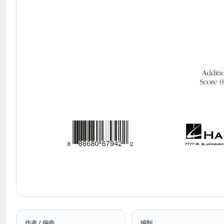
作者 / 编曲
编制