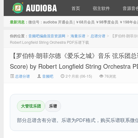
首页
宿主软件
音源音
最新消息：
微信号：audioba 开通会员 | ￥68月会员 ￥98季度会员 ￥1
音频吧编曲混音资源网
你的位置：
音频吧编曲混音资源网
海量乐谱
总谱分谱
【罗伯特·朗菲尔德《爱乐
>
>
>
Robert Longfield String Orchestra PDF乐谱下载
【罗伯特·朗菲尔德《爱乐之城》音乐 弦乐团总谱】Music fr
Score) by Robert Longfield String Orchest
总谱分谱
音频吧
2个月前 (06-15)
76浏览
大管弦乐团
乐谱
部分总谱含有分谱。乐谱为PDF格式，购买乐谱联系微信：a