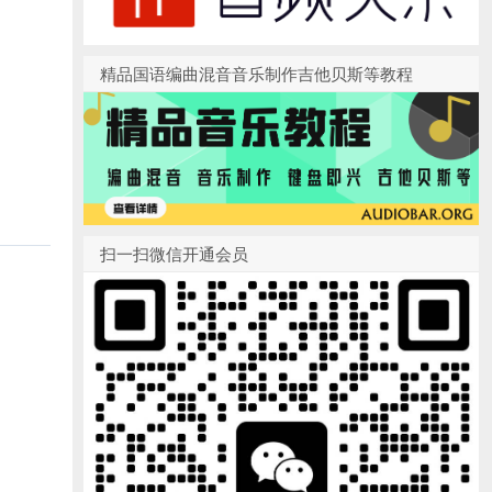
精品国语编曲混音音乐制作吉他贝斯等教程
扫一扫微信开通会员