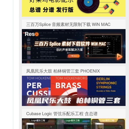
三百万Splice 音频素材无限制下载 WiN MAC
凤凰民乐大鼓 柏林铜管三套 PHOENIX
Cubase Logic 管弦乐配乐工程 含总谱