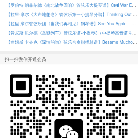
【罗伯特·朗菲尔德《南北战争回响》管弦乐大提琴谱】Civil War Echoes – Cello by Robert Longfield Orchestra PDF乐谱下载
【拉里·摩尔《大声地想念》管弦乐第一小提琴分谱】Thinking Out Loud – Violin 1 by Larry Moore Orchestra PDF乐谱下载
【拉里·摩尔管弦乐团《当我们再相见》钢琴谱】See You Again – Piano by Larry Moore Orchestra PDF乐谱下载
【肯尼斯·贝尔德《圣诞列车》管弦乐谱-小提琴3（中提琴高音谱号）】The Christmas Train – Violin 3 (Viola Treble Clef) by Kenneth Baird Orchestra PDF乐谱下载
【詹姆斯·卡齐克《深情的吻》弦乐合奏指挥总谱】Besame Mucho – Conductor Score (Full Score) by James Kazik String Orchestra PDF乐谱下载
扫一扫微信开通会员