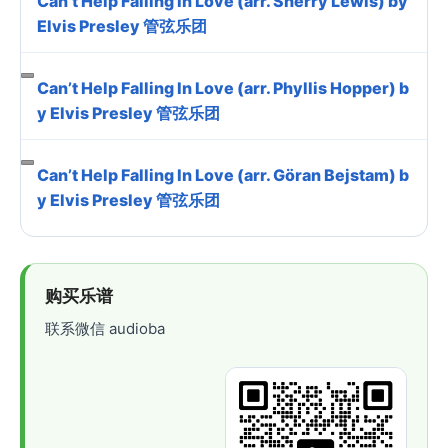
Can’t Help Falling In Love (arr. Sherry Lewis) by
Elvis Presley 管弦乐团
Can’t Help Falling In Love (arr. Phyllis Hopper) b
y Elvis Presley 管弦乐团
Can’t Help Falling In Love (arr. Göran Bejstam) b
y Elvis Presley 管弦乐团
购买乐谱
联系微信 audioba