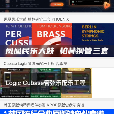
凤凰民乐大鼓 柏林铜管三套 PHOENIX
Cubase Logic 管弦乐配乐工程 含总谱
韩国原版钢琴弹唱伴奏谱 KPOP原版键盘演奏谱