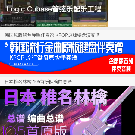
韩国原版钢琴弹唱伴奏谱 KPOP原版键盘演奏谱
日本椎名林檎 105首乐队编曲总谱