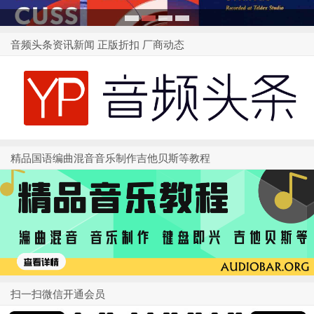
1
2
3
4
音频头条资讯新闻 正版折扣 厂商动态
精品国语编曲混音音乐制作吉他贝斯等教程
扫一扫微信开通会员