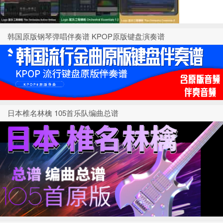
韩国原版钢琴弹唱伴奏谱 KPOP原版键盘演奏谱
日本椎名林檎 105首乐队编曲总谱