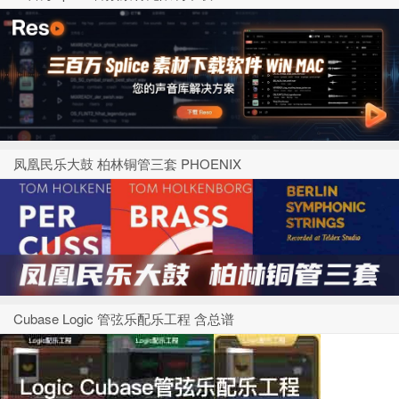
凤凰民乐大鼓 柏林铜管三套 PHOENIX
Cubase Logic 管弦乐配乐工程 含总谱