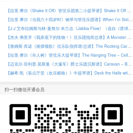
【拉里·摩尔《Shake It Off》管弦乐团第二小提琴谱】Shake It Off – Violin 2 by Larry Moore Orchestra PDF乐谱下载
【拉里·摩尔《当我六十四岁时》钢琴与管弦乐团谱】When I’m Sixty-Four – Piano by Larry Moore Orchestra PDF乐谱下载
【J·J·艾布拉姆斯与林-曼努尔·米兰达《Jabba Flow》（选自《星球大战：原力觉醒》）大提琴与管弦乐谱】Jabba Flow (from Star Wars: The Force Awakens) – Cello by J.J. Abrams and Lin-Manuel Miranda Orchestra PDF乐谱下载
【杰夫·弗里齐《我床底下的怪物！》弦乐团指挥总谱】A Monster Under My Bed! – Conductor Score (Full Score) by Jeff Frizzi String Orchestra PDF乐谱下载
【詹姆斯·库诺《摇摆颂歌》弦乐队指挥谱/总谱】The Rocking Carol – Conductor Score (Full Score) by James Curnow String Orchestra PDF乐谱下载
【拉里·摩尔《吊人树》管弦乐大提琴谱】The Hanging Tree – Cello by Larry Moore Orchestra PDF乐谱下载
【迈克尔·菲利普·莫斯曼《大篷车》爵士乐团贝斯谱】Caravan – Bass by Michael Philip Mossman Jazz Ensemble PDF乐谱下载
【赫希·凯《装点厅堂（欢乐赋格）》中提琴谱】Deck the Halls with Boughs of Holly (A Merry Fugue) – Viola by Hershy Kay Orchestra PDF乐谱下载
扫一扫微信开通会员