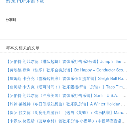
estra PDF乐谱下载
分享到
与本文相关的文章
【罗伯特·朗菲尔德《排队起舞》管弦乐打击乐2分谱】Jump in the Line – Percussion 2 by Robert Longfield Orchestra PDF乐谱下载
【劳埃德·康利《快乐》弦乐合奏总谱】Be Happy – Conductor Score (Full Score) by Lloyd Conley String Orchestra PDF乐谱下载
【詹姆斯·卡齐克《雪橇铃摇滚》管弦乐低音提琴谱】Sleigh Bell Rock – Bass by James Kazik Orchestra PDF乐谱下载
【詹姆斯·卡齐克《塔可时间！》弦乐团指挥谱（总谱）】Taco Time! – Conductor Score (Full Score) by James Kazik String Orchestra PDF乐谱下载
【罗伯特·朗菲尔德《冲浪美国》管弦乐打击乐谱】Surfin’ U.S.A. – Percussion by Robert Longfield Orchestra PDF乐谱下载
【约翰·莱维特《冬日假期幻想曲》弦乐队总谱】A Winter Holiday Fantasia – Conductor Score (Full Score) by John Leavitt String Orchestra PDF乐谱下载
【保罗·拉文德《厨房用具游行》（选自《黄蜂》）弦乐队谱】March Past of the Kitchen Utensils (from The Wasps) by Paul Lavender String Orchestra PDF乐谱下载
【卡罗尔·努涅斯《蓝草乡村》管弦乐分谱-小提琴3（中提琴高音谱号）】Bluegrass Country – Violin 3 (Viola Treble Clef) by Carold Nuñez Orchestra PDF乐谱下载