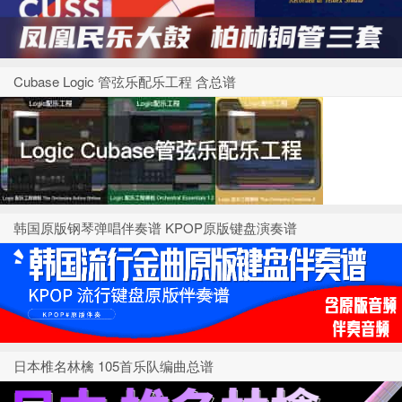
Cubase Logic 管弦乐配乐工程 含总谱
韩国原版钢琴弹唱伴奏谱 KPOP原版键盘演奏谱
日本椎名林檎 105首乐队编曲总谱