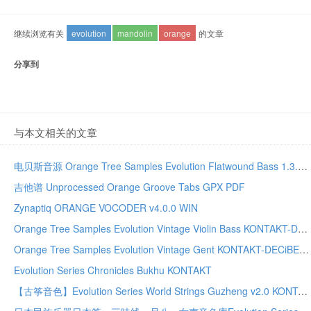
继续浏览有关
evolution
mandolin
orange
的文章
分享到
与本文相关的文章
电贝斯音源 Orange Tree Samples Evolution Flatwound Bass 1.3.0
吉他谱 Unprocessed Orange Groove Tabs GPX PDF
Zynaptiq ORANGE VOCODER v4.0.0 WIN
Orange Tree Samples Evolution Vintage Violin Bass KONTAKT-DECiBEL
Orange Tree Samples Evolution Vintage Gent KONTAKT-DECiBEL
Evolution Series Chronicles Bukhu KONTAKT
【古筝音色】Evolution Series World Strings Guzheng v2.0 KONTAKT