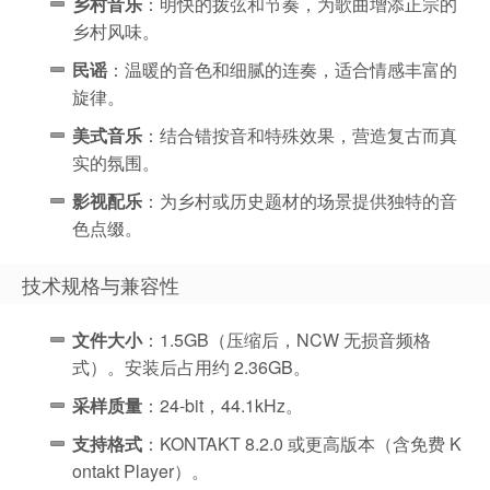
乡村音乐
：明快的拨弦和节奏，为歌曲增添正宗的
乡村风味。
民谣
：温暖的音色和细腻的连奏，适合情感丰富的
旋律。
美式音乐
：结合错按音和特殊效果，营造复古而真
实的氛围。
影视配乐
：为乡村或历史题材的场景提供独特的音
色点缀。
技术规格与兼容性
文件大小
：1.5GB（压缩后，NCW 无损音频格
式）。安装后占用约 2.36GB。
采样质量
：24-bit，44.1kHz。
支持格式
：KONTAKT 8.2.0 或更高版本（含免费 K
ontakt Player）。