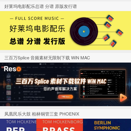
好莱坞电影配乐总谱 分谱 原版发行谱
三百万Splice 音频素材无限制下载 WiN MAC
凤凰民乐大鼓 柏林铜管三套 PHOENIX