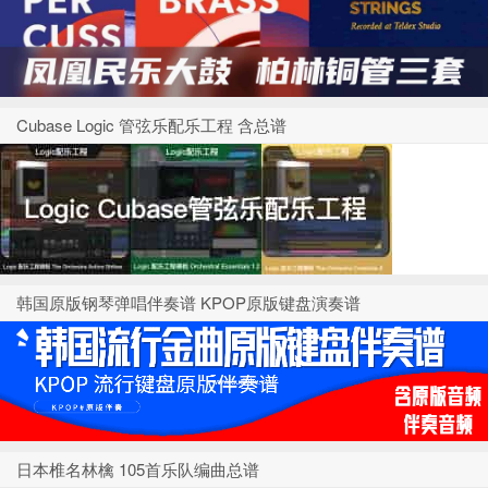
Cubase Logic 管弦乐配乐工程 含总谱
韩国原版钢琴弹唱伴奏谱 KPOP原版键盘演奏谱
日本椎名林檎 105首乐队编曲总谱