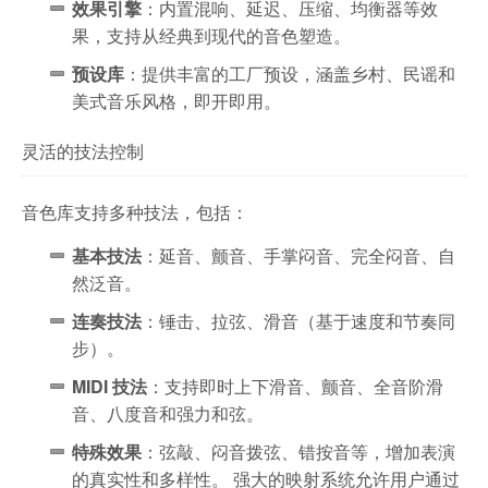
效果引擎
：内置混响、延迟、压缩、均衡器等效
果，支持从经典到现代的音色塑造。
预设库
：提供丰富的工厂预设，涵盖乡村、民谣和
美式音乐风格，即开即用。
灵活的技法控制
音色库支持多种技法，包括：
基本技法
：延音、颤音、手掌闷音、完全闷音、自
然泛音。
连奏技法
：锤击、拉弦、滑音（基于速度和节奏同
步）。
MIDI 技法
：支持即时上下滑音、颤音、全音阶滑
音、八度音和强力和弦。
特殊效果
：弦敲、闷音拨弦、错按音等，增加表演
的真实性和多样性。 强大的映射系统允许用户通过