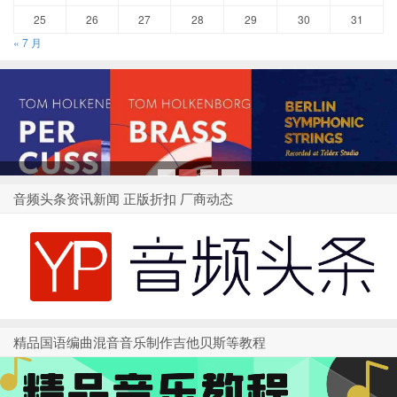
25
26
27
28
29
30
31
« 7 月
1
2
3
4
音频头条资讯新闻 正版折扣 厂商动态
精品国语编曲混音音乐制作吉他贝斯等教程