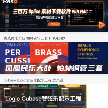
凤凰民乐大鼓 柏林铜管三套 PHOENIX
Cubase Logic 管弦乐配乐工程 含总谱