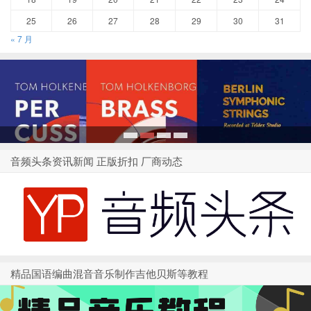
25
26
27
28
29
30
31
« 7 月
1
2
3
4
音频头条资讯新闻 正版折扣 厂商动态
精品国语编曲混音音乐制作吉他贝斯等教程