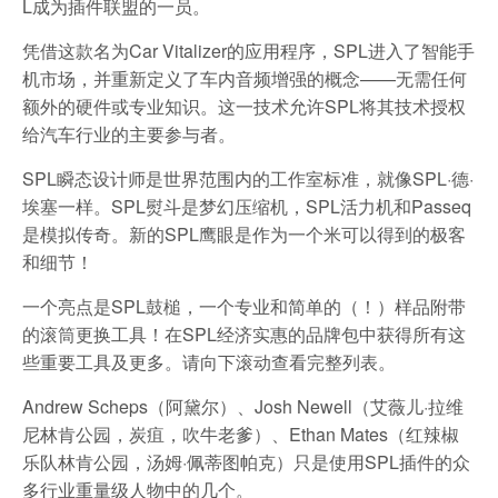
L成为插件联盟的一员。
凭借这款名为Car Vitalizer的应用程序，SPL进入了智能手
机市场，并重新定义了车内音频增强的概念——无需任何
额外的硬件或专业知识。这一技术允许SPL将其技术授权
给汽车行业的主要参与者。
SPL瞬态设计师是世界范围内的工作室标准，就像SPL·德·
埃塞一样。SPL熨斗是梦幻压缩机，SPL活力机和Passeq
是模拟传奇。新的SPL鹰眼是作为一个米可以得到的极客
和细节！
一个亮点是SPL鼓槌，一个专业和简单的（！）样品附带
的滚筒更换工具！在SPL经济实惠的品牌包中获得所有这
些重要工具及更多。请向下滚动查看完整列表。
Andrew Scheps（阿黛尔）、Josh Newell（艾薇儿·拉维
尼林肯公园，炭疽，吹牛老爹）、Ethan Mates（红辣椒
乐队林肯公园，汤姆·佩蒂图帕克）只是使用SPL插件的众
多行业重量级人物中的几个。