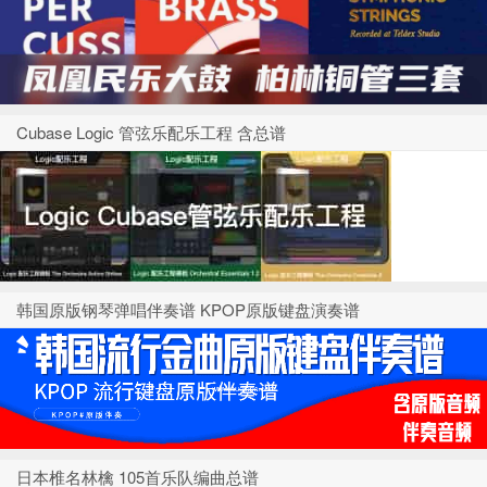
Cubase Logic 管弦乐配乐工程 含总谱
韩国原版钢琴弹唱伴奏谱 KPOP原版键盘演奏谱
日本椎名林檎 105首乐队编曲总谱