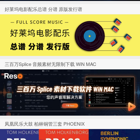
好莱坞电影配乐总谱 分谱 原版发行谱
三百万Splice 音频素材无限制下载 WiN MAC
凤凰民乐大鼓 柏林铜管三套 PHOENIX