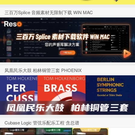
三百万Splice 音频素材无限制下载 WiN MAC
凤凰民乐大鼓 柏林铜管三套 PHOENIX
Cubase Logic 管弦乐配乐工程 含总谱