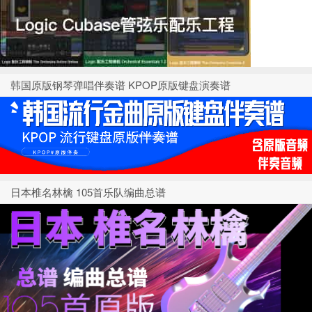
韩国原版钢琴弹唱伴奏谱 KPOP原版键盘演奏谱
日本椎名林檎 105首乐队编曲总谱