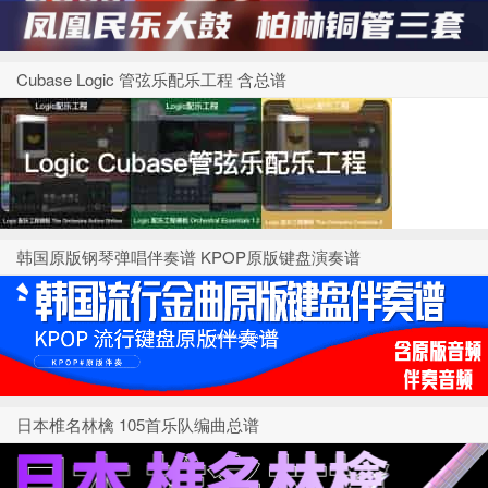
Cubase Logic 管弦乐配乐工程 含总谱
韩国原版钢琴弹唱伴奏谱 KPOP原版键盘演奏谱
日本椎名林檎 105首乐队编曲总谱