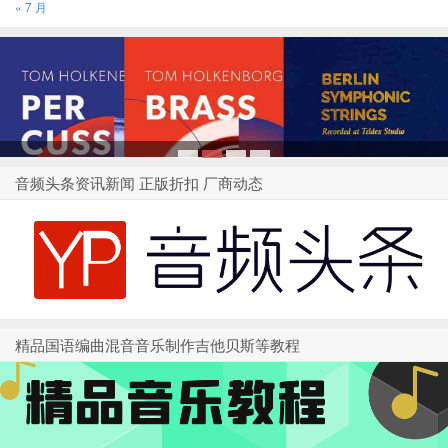
« 7 月
1
2
3
4
音频头条资讯新闻 正版折扣 厂商动态
精品国语编曲混音音乐制作吉他贝斯等教程