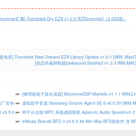
rummer扩展] Toontrack Dry EZX v1.0.0 [EZDrummer]（2.03GB）
ontrack New Orleans EZX Library Update v1.0.1 [WiN, MacO
[动态共振抑制器]oeksound Soothe2 v1.3.3 WiN MAC
[物理级电子鼓合成器] MontroneDSP Martello v1.1.1 WiN/Li
4 原厂音色
虚拟鼓手音源 Steinberg Groove Agent SE 6 v6.0.30 [WiN 
v3.5.0
跨平台全能 MPC 风格虚拟鼓机 Apisonic Audio Speedrum 2 v
[WiN MAC Linux]
inMusic Brands BFD 3 v3.5.0.49 Win Mac BFD鼓软件 含 
可改路
音色 全套扩展700G