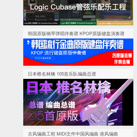
韩国原版钢琴弹唱伴奏谱 KPOP原版键盘演奏谱
日本椎名林檎 105首乐队编曲总谱
古风编曲工程 MIDI文件中国风编曲 港风编曲