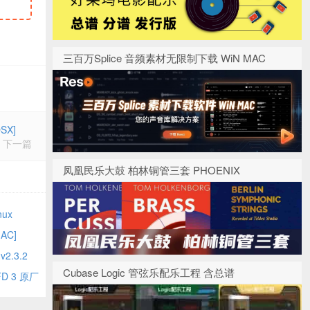
三百万Splice 音频素材无限制下载 WiN MAC
SX]
下一篇
凤凰民乐大鼓 柏林铜管三套 PHOENIX
nux
MAC]
2.3.2
Cubase Logic 管弦乐配乐工程 含总谱
BFD 3 原厂