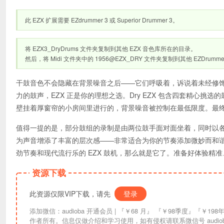
此 EZX 扩展需要 EZdrummer 3 或 Superior Drummer 3。
将 EZX3_DryDrums 文件夹复制到其他 EZX 音色库所在的目录。
然后，将 Midi 文件夹中的 1956@EZX_DRY 文件夹复制到其他 EZDrummer
干鼓音色不会隐藏在背景噪音之后——它们呼吸着，诉说着未经修
力的鼓声，EZX 正是你的理想之选。Dry EZX 包含四套精心
壁挂着厚窗帘的小房间里进行的，背景噪音被控制在最低限度。最
值得一提的是，部分鼓组的录制是由两位鼓手面对面坐着，同时以
为声音增添了丰富的层次感——非常适合为你的节奏添加微妙而和
劲节奏和现代流行乐的 EZX 鼓机，那么就是它了。准备好体验精
资源下载
此资源仅限VIP下载，请先
登录
添加微信：audioba 开通会员 | 『￥68 月』 『￥98季度』『￥198年』『￥298终生』| 链接失效请联系更换。资讯信息均来自互联网索引，版权归原
作者所有。信息仅做介绍和学习使用，如有侵权请联系微信号 audiob