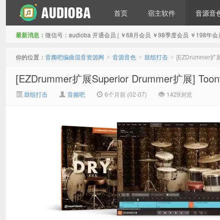
首页
宿主软件
音源音
最新消息：
微信号：audioba 开通会员 | ￥68月会员 ￥98季度会员 ￥1
音频吧编曲混音资源网
你的位置：
音频吧编曲混音资源网
音源音色
鼓组打击
[EZDrummer扩展S
>
>
>
[EZDrummer扩展Superior Drummer扩展] Toont
鼓组打击
音频吧
6个月前 (02-07)
1429浏览