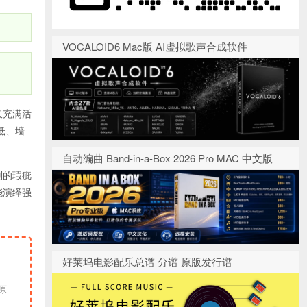
VOCALOID6 Mac版 AI虚拟歌声合成软件
又充满活
低、墙
自动编曲 Band-in-a-Box 2026 Pro MAC 中文版
则的瑕疵
能演绎强
好莱坞电影配乐总谱 分谱 原版发行谱