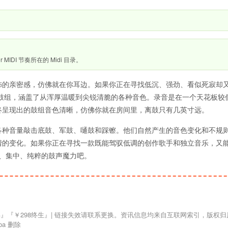
 MIDI 节奏所在的 Midi 目录。
饰的亲密感，仿佛就在你耳边。如果你正在寻找低沉、强劲、看似死寂却
挑选的鼓组，涵盖了从浑厚温暖到尖锐清脆的各种音色。录音是在一个天花板较
终呈现出的鼓组音色清晰，仿佛你就在房间里，离鼓只有几英寸远。
各种音量敲击底鼓、军鼓、嗵鼓和踩镲。他们自然产生的音色变化和不规
谐的变化。如果你正在寻找一款既能驾驭低调的创作歌手和独立音乐，又
准、集中、纯粹的鼓声魔力吧。
a 删除