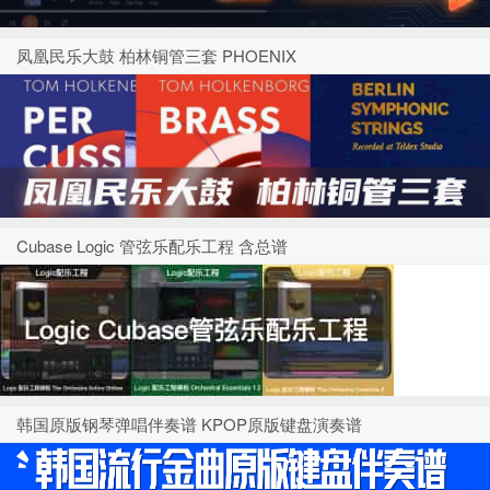
凤凰民乐大鼓 柏林铜管三套 PHOENIX
Cubase Logic 管弦乐配乐工程 含总谱
韩国原版钢琴弹唱伴奏谱 KPOP原版键盘演奏谱