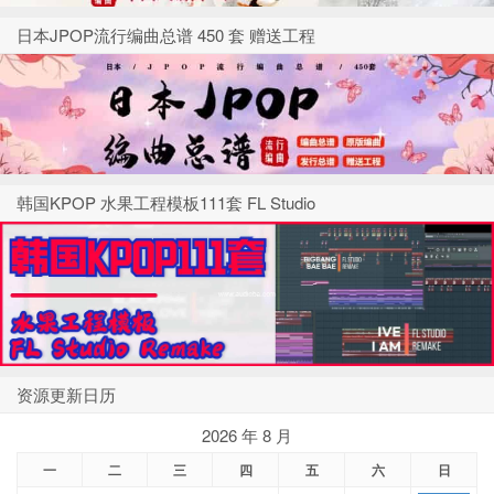
日本JPOP流行编曲总谱 450 套 赠送工程
韩国KPOP 水果工程模板111套 FL Studio
资源更新日历
2026 年 8 月
一
二
三
四
五
六
日