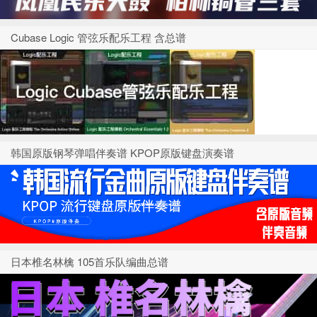
Cubase Logic 管弦乐配乐工程 含总谱
韩国原版钢琴弹唱伴奏谱 KPOP原版键盘演奏谱
日本椎名林檎 105首乐队编曲总谱