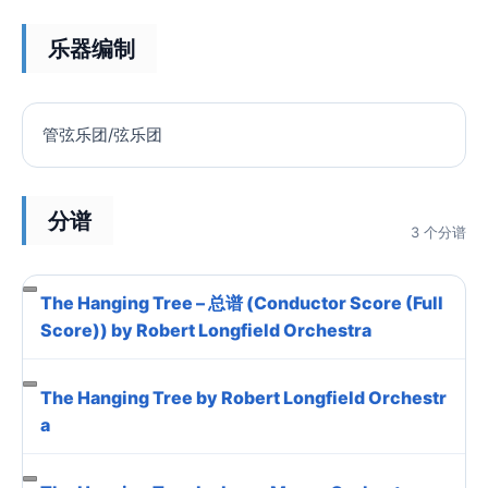
乐器编制
管弦乐团/弦乐团
分谱
3 个分谱
The Hanging Tree – 总谱 (Conductor Score (Full
Score)) by Robert Longfield Orchestra
The Hanging Tree by Robert Longfield Orchestr
a