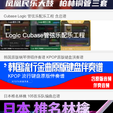
Cubase Logic 管弦乐配乐工程 含总谱
韩国原版钢琴弹唱伴奏谱 KPOP原版键盘演奏谱
日本椎名林檎 105首乐队编曲总谱