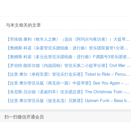
与本文相关的文章
【劳埃德·康利《牧羊人之舞》（选自《阿玛尔与夜访者》）大提琴与管弦乐谱】Shepherd’s Dance (from Amahl and the Night Visitors) – Cello by Lloyd Conley Orchestra PDF乐谱下载
【詹姆斯·科诺《杂耍管弦乐团组曲：进行曲》管乐团双簧管1分谱】March from Suite for Variety Orchestra, No. 1 – Oboe by James Curnow Concert Band PDF乐谱下载
【詹姆斯·科诺《多元化管弦乐团组曲：进行曲》F调圆号3管乐团谱】March from Suite for Variety Orchestra, No. 1 – F Horn 3 by James Curnow Concert Band PDF乐谱下载
【罗伯特·朗菲尔德《内战回响》管弦乐第二小提琴分谱】Civil War Echoes – Violin 2 by Robert Longfield Orchestra PDF乐谱下载
【拉里·摩尔《单程车票》管弦乐打击乐谱】Ticket to Ride – Percussion by Larry Moore Orchestra PDF乐谱下载
【拉里·摩尔管弦乐版《再见你一面》中提琴谱】See You Again – Viola by Larry Moore Orchestra PDF乐谱下载
【肯尼斯·贝尔德《圣诞列车》弦乐团总谱】The Christmas Train – Conductor Score (Full Score) by Kenneth Baird String Orchestra PDF乐谱下载
【拉里·摩尔管弦乐版《放克名流》贝斯谱】Uptown Funk – Bass by Larry Moore Orchestra PDF乐谱下载
扫一扫微信开通会员