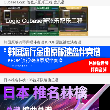
Cubase Logic 管弦乐配乐工程 含总谱
韩国原版钢琴弹唱伴奏谱 KPOP原版键盘演奏谱
日本椎名林檎 105首乐队编曲总谱