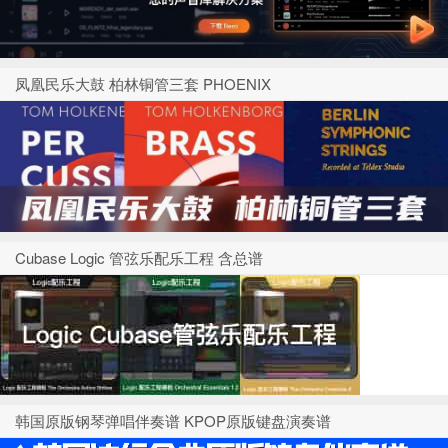
凤凰民乐大鼓 柏林铜管三套 PHOENIX
Cubase Logic 管弦乐配乐工程 含总谱
韩国原版钢琴弹唱伴奏谱 KPOP原版键盘演奏谱