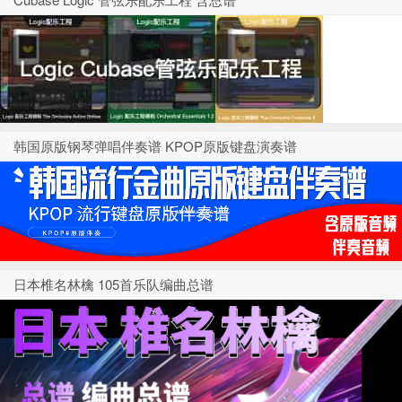
韩国原版钢琴弹唱伴奏谱 KPOP原版键盘演奏谱
日本椎名林檎 105首乐队编曲总谱